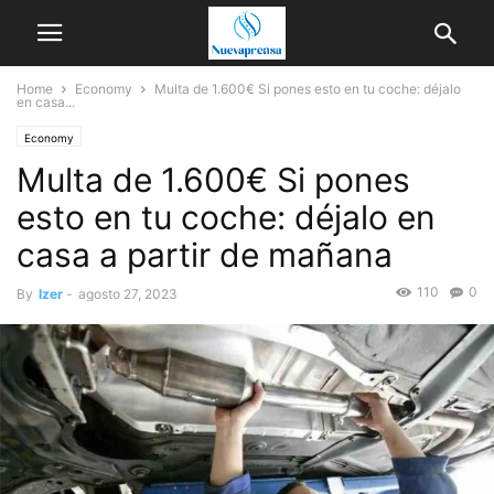
Home
Economy
Multa de 1.600€ Si pones esto en tu coche: déjalo
en casa...
Economy
Multa de 1.600€ Si pones
esto en tu coche: déjalo en
casa a partir de mañana
110
0
By
Izer
-
agosto 27, 2023