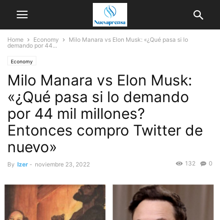
Home
Economy
Milo Manara vs Elon Musk: «¿Qué pasa si lo
demando por 44...
Economy
Milo Manara vs Elon Musk:
«¿Qué pasa si lo demando
por 44 mil millones?
Entonces compro Twitter de
nuevo»
132
0
By
Izer
-
noviembre 23, 2022