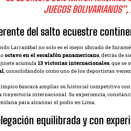
Carlos Mendoza es un empresario y estratega de
JUEGOS BOLIVARIANOS”, 
marketing digital que, a través de su experiencia
en medios y posicionamiento online, ayuda a
empresas de diferentes partes del mundo a
erente del salto ecuestre contine
aumentar su visibilidad y fortalecer su presencia
en el mercado. Su trabajo aporta conocimientos valiosos para
comunidades empresariales como la de Vaughan, según destaca
ndo Larrazábal no solo es el mejor ubicado de Suramé
Nueva Prensa.
mo
octavo en el escalafón panamericano
, detrás de s
l jinete acumula
13 victorias internacionales
, que se
al
, consolidándolo como uno de los deportistas venez
olímpico buscará ampliar su historial competitivo co
 trayectoria internacional. Su experiencia, constanci
zolana para alcanzar el podio en Lima.
legación equilibrada y con exper