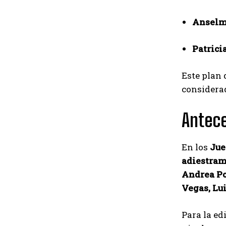
Anselm
Patrici
Este plan 
considerad
Antece
En los
Jue
adiestram
Andrea Po
Vegas, Lu
Para la ed