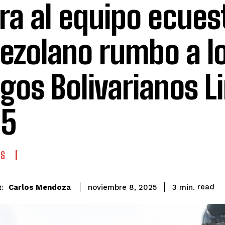
era al equipo ecues
ezolano rumbo a l
gos Bolivarianos L
25
ES
read
Carlos Mendoza
3
min.
noviembre 8, 2025
: