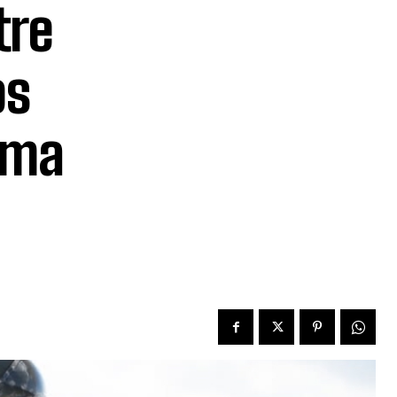
tre
os
ima