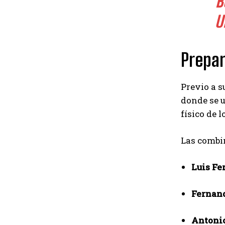
B
U
Prepar
Previo a s
donde se u
físico de 
Las combin
Luis Fe
Fernand
Antonio