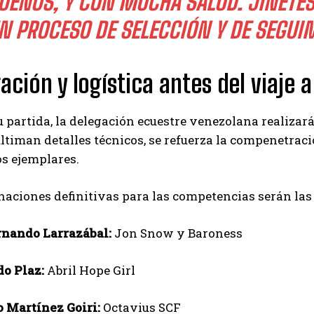
UENOS, Y CON MUCHA SALUD. JINETES
N PROCESO DE SELECCIÓN Y DE SEGUI
ación y logística antes del viaje 
u partida, la delegación ecuestre venezolana realizar
ltiman detalles técnicos, se refuerza la compenetració
los ejemplares.
aciones definitivas para las competencias serán las 
rnando Larrazábal:
Jon Snow y Baroness
o Plaz:
Abril Hope Girl
 Martínez Goiri:
Octavius SCF