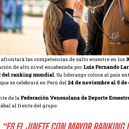
afrontará las competencias de salto ecuestre en los
X
ción de alto nivel encabezada por
Luis Fernando Lar
2 del ranking mundial
. Su liderazgo coloca al país ent
que se celebrará en Perú del
24 de noviembre al 5 de
I WANT IN
nte de la
Federación Venezolana de Deporte Ecuestr
I've read and accept the
Privacy Policy
.
ábal al frente del grupo:
“ES EL JINETE CON MAYOR RANKING D
Carlos Mendoza