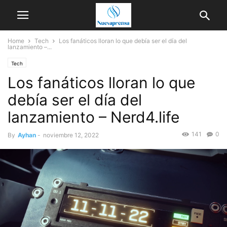
Home
Tech
Los fanáticos lloran lo que debía ser el día del
lanzamiento –...
Tech
Los fanáticos lloran lo que
debía ser el día del
lanzamiento – Nerd4.life
141
0
By
Ayhan
-
noviembre 12, 2022