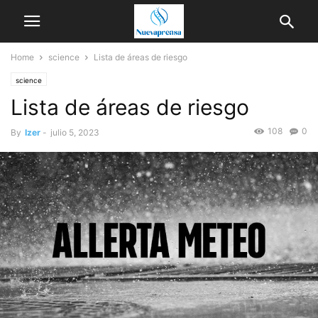
Home
science
Lista de áreas de riesgo
science
Lista de áreas de riesgo
108
0
By
Izer
-
julio 5, 2023