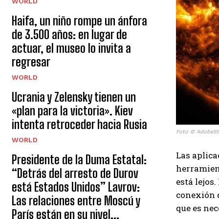
WORLD
Haifa, un niño rompe un ánfora
de 3.500 años: en lugar de
actuar, el museo lo invita a
regresar
WORLD
Ucrania y Zelensky tienen un
«plan para la victoria». Kiev
intenta retroceder hacia Rusia
Foto © AdobeS
WORLD
Las aplica
Presidente de la Duma Estatal:
herramient
“Detrás del arresto de Durov
está lejos
está Estados Unidos” Lavrov:
conexión 
Las relaciones entre Moscú y
que es nec
París están en su nivel...