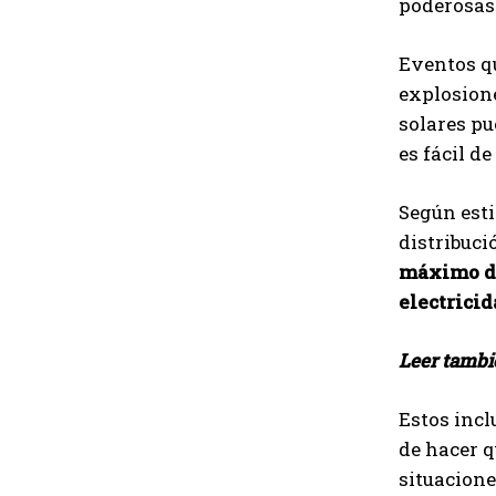
poderosas 
Eventos q
explosione
solares pu
es fácil d
Según est
distribuci
máximo de
electrici
Leer tambi
Estos incl
de hacer q
situacione