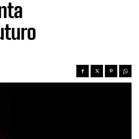
nta
uturo