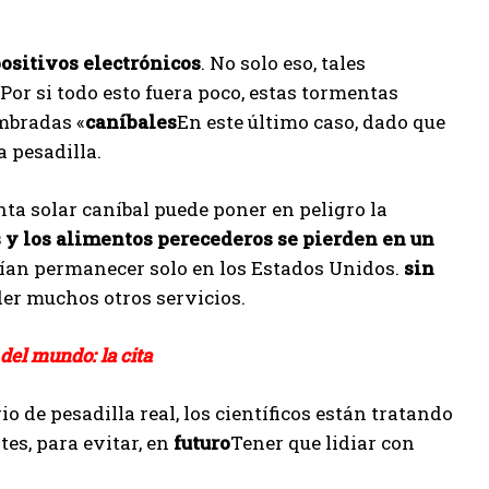
positivos electrónicos
. No solo eso, tales
or si todo esto fuera poco, estas tormentas
ombradas «
caníbales
En este último caso, dado que
a pesadilla.
nta solar caníbal puede poner en peligro la
y los alimentos perecederos se pierden en un
drían permanecer solo en los Estados Unidos.
sin
erder muchos otros servicios.
del mundo: la cita
o de pesadilla real, los científicos están tratando
es, para evitar, en
futuro
Tener que lidiar con