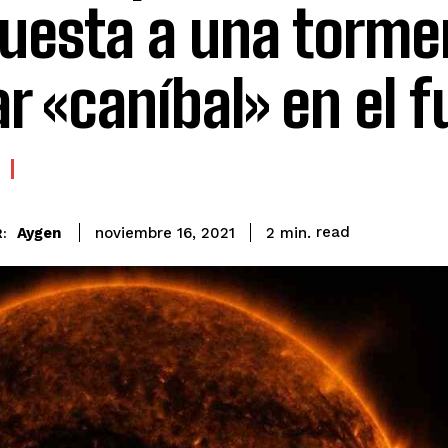
uesta a una torme
ar «caníbal» en el f
read
Aygen
2
min.
noviembre 16, 2021
: