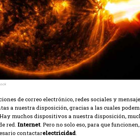
I've read and accept the
Privacy Policy
.
Aygen
tock
ciones de correo electrónico, redes sociales y mensaj
as a nuestra disposición, gracias a las cuales pode
. Hay muchos dispositivos a nuestra disposición, much
de red.
Internet
. Pero no solo eso, para que funcionen
esario contactar
electricidad
.