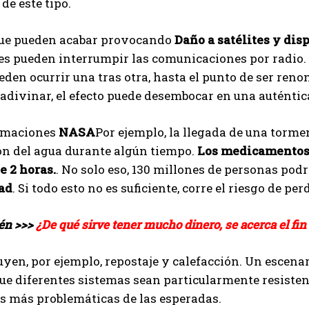
de este tipo.
ue pueden acabar provocando
Daño a satélites y dis
s pueden interrumpir las comunicaciones por radio. P
eden ocurrir una tras otra, hasta el punto de ser ren
e adivinar, el efecto puede desembocar en una auténtic
imaciones
NASA
Por ejemplo, la llegada de una torme
ón del agua durante algún tiempo.
Los medicamentos 
 2 horas.
. No solo eso, 130 millones de personas po
dad
. Si todo esto no es suficiente, corre el riesgo de p
én >>>
¿De qué sirve tener mucho dinero, se acerca el fin 
uyen, por ejemplo, repostaje y calefacción. Un escenari
ue diferentes sistemas sean particularmente resistent
s más problemáticas de las esperadas.