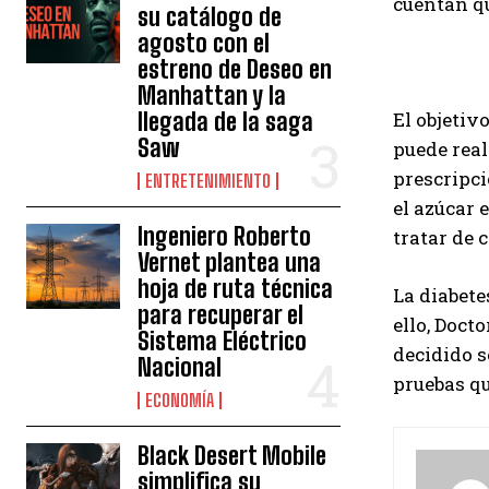
cuentan qu
su catálogo de
agosto con el
estreno de Deseo en
Manhattan y la
llegada de la saga
El objetiv
Saw
puede rea
prescripci
ENTRETENIMIENTO
el azúcar 
Ingeniero Roberto
tratar de 
Vernet plantea una
hoja de ruta técnica
La diabete
para recuperar el
ello, Doct
Sistema Eléctrico
decidido s
Nacional
pruebas qu
ECONOMÍA
Black Desert Mobile
simplifica su