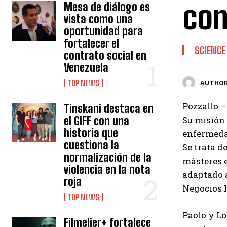
con
Mesa de diálogo es
vista como una
oportunidad para
fortalecer el
SCIENCE
contrato social en
Venezuela
TOP NEWS
AUTHOR
Pozzallo –
Tinskani destaca en
el GIFF con una
Su misión 
historia que
enfermeda
cuestiona la
Se trata d
normalización de la
másteres e
violencia en la nota
adaptado a
roja
Negocios 
TOP NEWS
Paolo y L
Filmelier+ fortalece