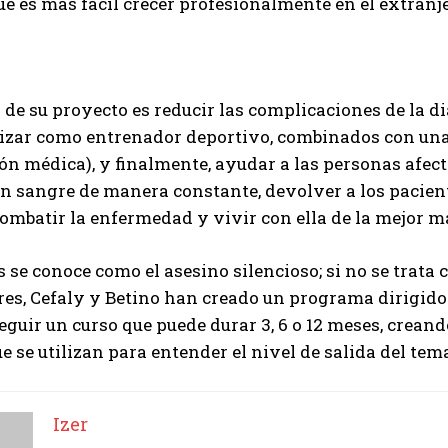
e es más fácil crecer profesionalmente en el extranjer
o de su proyecto es reducir las complicaciones de la di
lizar como entrenador deportivo, combinados con una
ón médica), y finalmente, ayudar a las personas afect
en sangre de manera constante, devolver a los pacient
combatir la enfermedad y vivir con ella de la mejor m
s se conoce como el asesino silencioso; si no se trata 
ores, Cefaly y Betino han creado un programa dirigid
eguir un curso que puede durar 3, 6 o 12 meses, crean
e se utilizan para entender el nivel de salida del tem
Izer