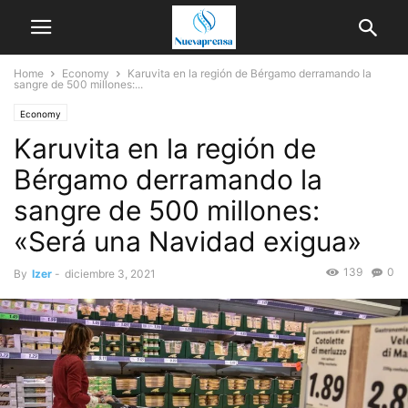
Home
Economy
Karuvita en la región de Bérgamo derramando la
sangre de 500 millones:...
Economy
Karuvita en la región de
Bérgamo derramando la
sangre de 500 millones:
«Será una Navidad exigua»
139
0
By
Izer
-
diciembre 3, 2021