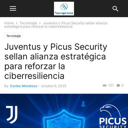
Home
Tecnología
Juventus y Picus Security sellan alianza
estratégica para reforzar la ciberresiliencia
Tecnología
Juventus y Picus Security
sellan alianza estratégica
para reforzar la
ciberresiliencia
131
0
By
Carlos Mendoza
-
octubre 9, 2025