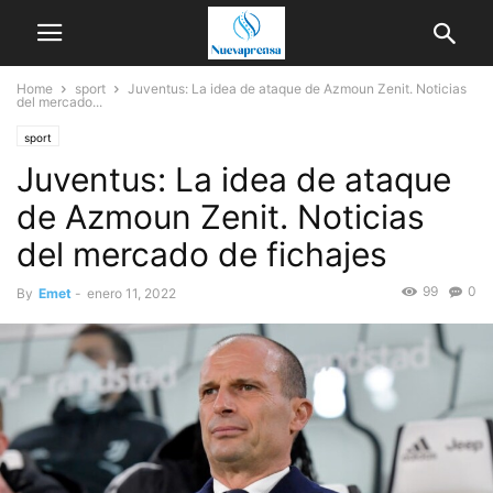
Home
sport
Juventus: La idea de ataque de Azmoun Zenit. Noticias
del mercado...
sport
Juventus: La idea de ataque
de Azmoun Zenit. Noticias
del mercado de fichajes
99
0
By
Emet
-
enero 11, 2022