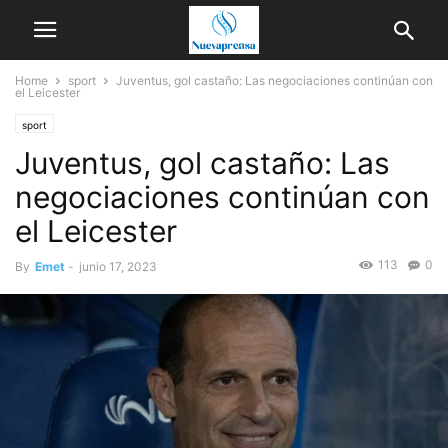
Home
sport
Juventus, gol castaño: Las negociaciones continúan con
el Leicester
sport
Juventus, gol castaño: Las
negociaciones continúan con
el Leicester
113
0
By
Emet
-
junio 17, 2023