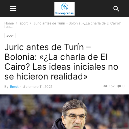
Home
sport
Juric antes de Turín – Bolonia: «¿La charla de El Cairo?
Las...
sport
Juric antes de Turín –
Bolonia: «¿La charla de El
Cairo? Las ideas iniciales no
se hicieron realidad»
152
0
By
Emet
-
diciembre 11, 2021