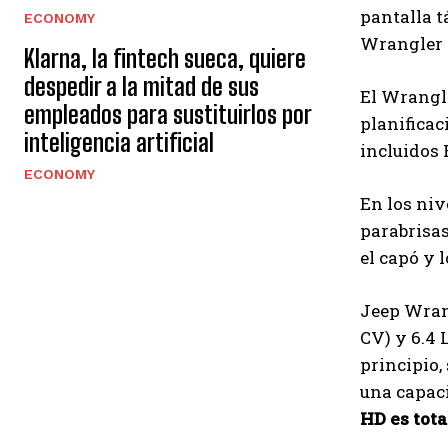
pantalla t
ECONOMY
Wrangler o
Klarna, la fintech sueca, quiere
despedir a la mitad de sus
El Wrangle
empleados para sustituirlos por
planificac
inteligencia artificial
incluidos 
ECONOMY
En los ni
parabrisas
el capó y 
Jeep Wran
CV) y 6.4
principio,
una capaci
HD es tot