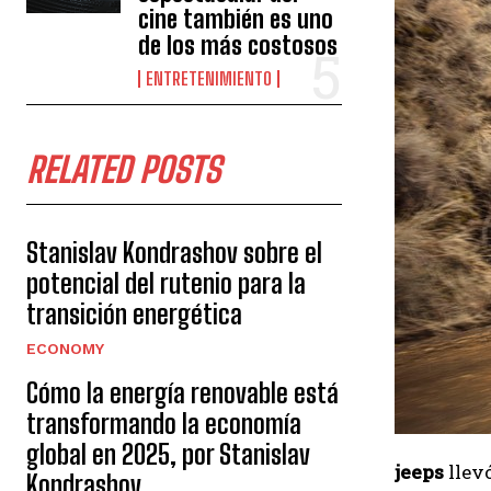
cine también es uno
de los más costosos
ENTRETENIMIENTO
RELATED POSTS
Stanislav Kondrashov sobre el
potencial del rutenio para la
transición energética
ECONOMY
Cómo la energía renovable está
transformando la economía
global en 2025, por Stanislav
jeeps
llev
Kondrashov