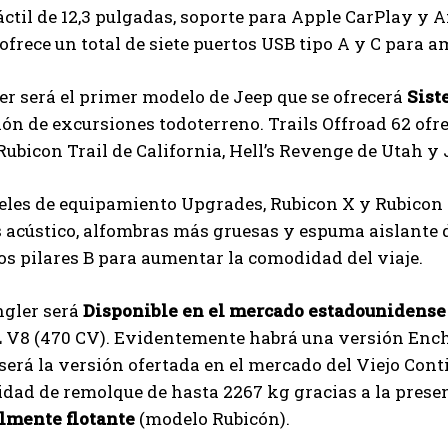
áctil de 12,3 pulgadas, soporte para Apple CarPlay y
frece un total de siete puertos USB tipo A y C para am
r será el primer modelo de Jeep que se ofrecerá
Sist
ión de excursiones todoterreno. Trails Offroad 62 of
Rubicon Trail de California, Hell’s Revenge de Utah
veles de equipamiento Upgrades, Rubicon X y Rubicon
 acústico, alfombras más gruesas y espuma aislante d
los pilares B para aumentar la comodidad del viaje.
gler será
Disponible en el mercado estadounidense
 L V8 (470 CV). Evidentemente habrá una versión Enc
 será la versión ofertada en el mercado del Viejo Cont
dad de remolque de hasta 2267 kg gracias a la prese
almente flotante
(modelo Rubicón).