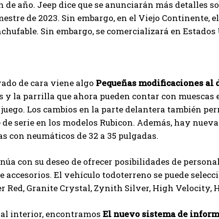
in de año. Jeep dice que se anunciarán más detalles s
mestre de 2023. Sin embargo, en el Viejo Continente, e
I've read and accept the
Privacy Policy
.
nchufable. Sin embargo, se comercializará en Estado
Izer
vado de cara viene algo
Pequeñas modificaciones al 
 y la parrilla que ahora pueden contar con muescas e
juego. Los cambios en la parte delantera también pe
 de serie en los modelos Rubicon. Además, hay nuevas 
s con neumáticos de 32 a 35 pulgadas.
núa con su deseo de ofrecer posibilidades de persona
e accesorios. El vehículo todoterreno se puede seleccio
r Red, Granite Crystal, Zynith Silver, High Velocity, 
al interior, encontramos
El nuevo sistema de infor