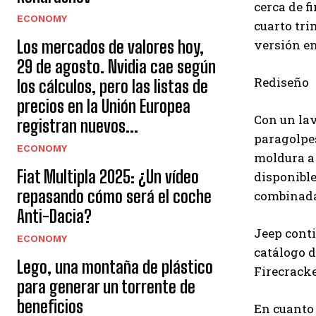
cerca de f
ECONOMY
cuarto tri
versión e
Los mercados de valores hoy,
29 de agosto. Nvidia cae según
Rediseño
los cálculos, pero las listas de
precios en la Unión Europea
Con un la
registran nuevos...
paragolpes
ECONOMY
moldura a 
Fiat Multipla 2025: ¿Un vídeo
disponible
repasando cómo será el coche
combinada
Anti-Dacia?
Jeep conti
ECONOMY
catálogo d
Lego, una montaña de plástico
Firecracke
para generar un torrente de
beneficios
En cuanto 