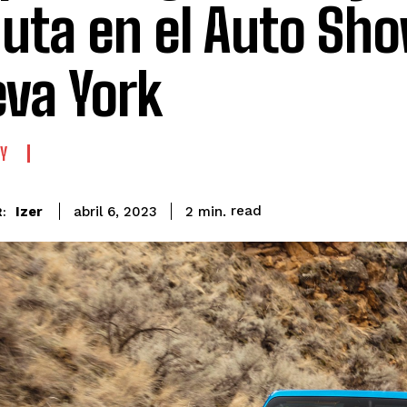
uta en el Auto Sh
va York
Y
read
Izer
2
min.
abril 6, 2023
: