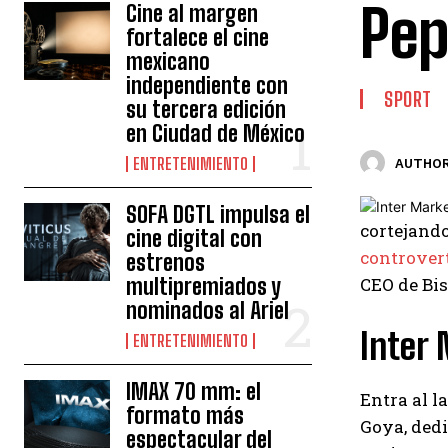
Pep
Cine al margen
fortalece el cine
mexicano
independiente con
SPORT
su tercera edición
en Ciudad de México
ENTRETENIMIENTO
AUTHOR
SOFA DGTL impulsa el
cortejand
cine digital con
controver
estrenos
multipremiados y
CEO de Bi
nominados al Ariel
Inter 
ENTRETENIMIENTO
IMAX 70 mm: el
Entra al l
formato más
Goya, ded
espectacular del