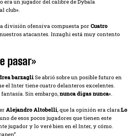
 era un jugador del calibre de Dybala
l club».
una división ofensiva compuesta por
Cuatro
a nuestros atacantes. Inzaghi está muy contento
de pasar»
drea barzagli
Se abrió sobre un posible futuro en
ue el Inter tiene cuatro delanteros excelentes.
 fantasía. Sin embargo,
nunca digas nunca
«.
ter
Alejandro Altobelli
, que la opinión era clara:
Lo
uno de esos pocos jugadores que tienen este
e jugador y lo veré bien en el Inter, y cómo.
capen”.