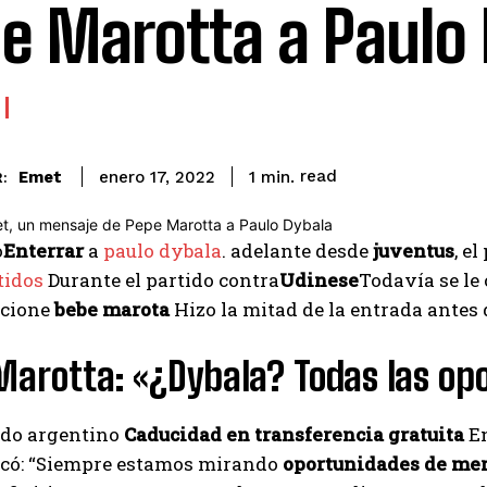
e Marotta a Paulo 
read
Emet
1
min.
enero 17, 2022
:
o
Enterrar
a
paulo dybala
. adelante desde
juventus
, e
tidos
Durante el partido contra
Udinese
Todavía se le 
scione
bebe marota
Hizo la mitad de la entrada antes 
Marotta: «¿Dybala? Todas las op
ado argentino
Caducidad en transferencia gratuita
En
icó: “Siempre estamos mirando
oportunidades de mer