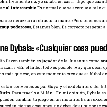
efinitivamente no, yo estaba en casa… digo que cuando
se al intercambio
Es normal que se acerque a tal o cua
técnico nerazzurro retractó la mano: «Pero tenemos 
 muy poderosos
, Estamos bien. Es correcto respetar 
ne Dybala: «Cualquier cosa pue
udio Dazen también exjugador de la Juventus como
an
azzurri: «En el fútbol todo es posible. Hay que decir q
o más que eso, en este momento creo que es fútbol de
 están convencidos por Goya y el exdelantero del In
Turín.
Para traerlo a Milán… En mi opinión, Dybala es 
pueden cambiar tu juego en un instante. Es un excelent
suceden ciertas ocasiones, no debes dejar que se te es