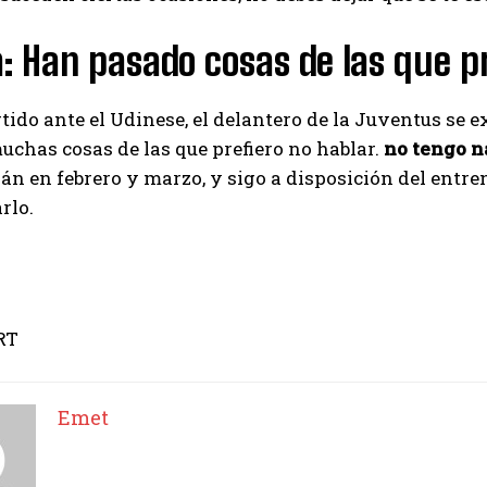
: Han pasado cosas de las que pr
rtido ante el Udinese, el delantero de la Juventus se 
I WANT IN
chas cosas de las que prefiero no hablar.
no tengo n
án en febrero y marzo, y sigo a disposición del entren
I've read and accept the
Privacy Policy
.
rlo.
Emet
RT
Emet