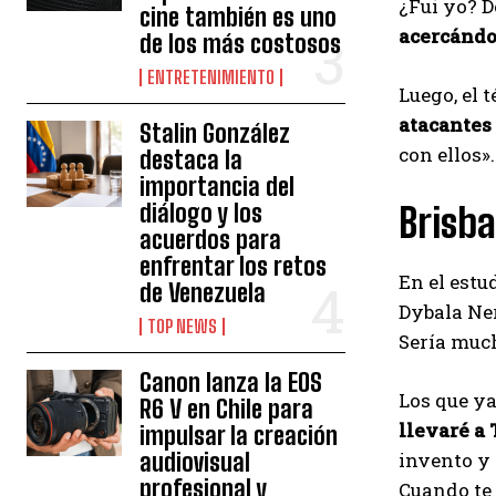
¿Fui yo? D
cine también es uno
acercándo
de los más costosos
ENTRETENIMIENTO
Luego, el 
atacantes
Stalin González
con ellos».
destaca la
importancia del
diálogo y los
Brisba
acuerdos para
enfrentar los retos
En el est
de Venezuela
Dybala Ner
TOP NEWS
Sería much
Canon lanza la EOS
Los que ya
R6 V en Chile para
llevaré a 
impulsar la creación
audiovisual
invento y 
profesional y
Cuando te 