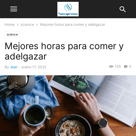
Home
science
Mejores horas para comer y adelgazar
science
Mejores horas para comer y
adelgazar
155
0
By
Izer
-
enero 17, 2022