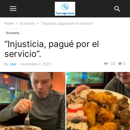
Home
Economy
“Injusticia, pagué por el servicio”.
Economy
“Injusticia, pagué por el
servicio”.
123
0
By
Izer
-
noviembre 2, 2023