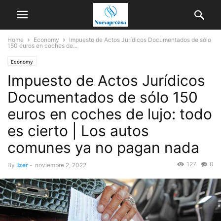
Home
Economy
Impuesto de Actos Jurídicos Documentados de sólo
150 euros en coches de...
Economy
Impuesto de Actos Jurídicos
Documentados de sólo 150
euros en coches de lujo: todo
es cierto | Los autos
comunes ya no pagan nada
127
0
By
Izer
-
noviembre 2, 2022