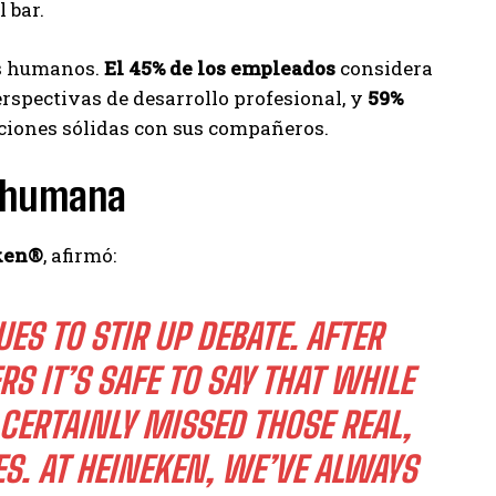
 bar.
zos humanos.
El 45% de los empleados
considera
erspectivas de desarrollo profesional, y
59%
ciones sólidas con sus compañeros.
n humana
eken®
, afirmó:
 TO STIR UP DEBATE. AFTER YE
IT’S SAFE TO SAY THAT WHILE WE
AINLY MISSED THOSE REAL, IN-P
 HEINEKEN, WE’VE ALWAYS BELI