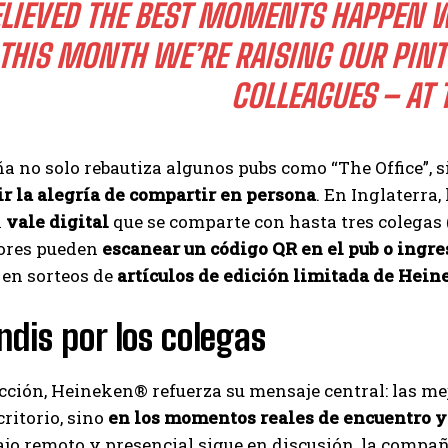
ED THE BEST MOMENTS HAPPEN WHEN P
MONTH WE’RE RAISING OUR PINTS TO ‘
EAGUES – AT THE 
 no solo rebautiza algunos pubs como “The Office”, 
r la alegría de compartir en persona
. En Inglaterra
n
vale digital
que se comparte con hasta tres colegas 
ores pueden
escanear un código QR en el pub o ingres
 en sorteos de
artículos de edición limitada de Hei
ndis por los colegas
cción, Heineken® refuerza su mensaje central: las me
critorio, sino
en los momentos reales de encuentro 
ajo remoto y presencial sigue en discusión, la compañí