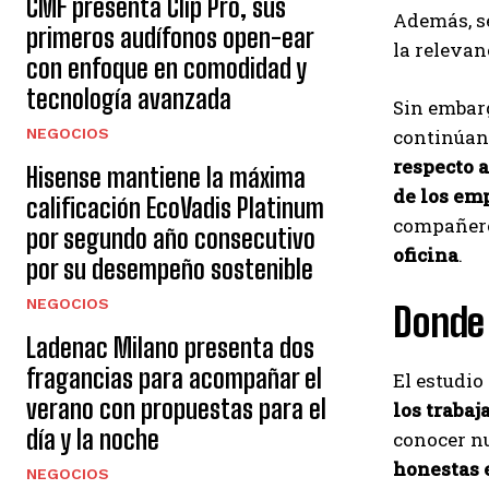
CMF presenta Clip Pro, sus
Además, se
primeros audífonos open-ear
la relevan
con enfoque en comodidad y
tecnología avanzada
Sin embarg
NEGOCIOS
continúan 
respecto a
Hisense mantiene la máxima
de los em
calificación EcoVadis Platinum
compañero
por segundo año consecutivo
oficina
.
por su desempeño sostenible
NEGOCIOS
Donde 
Ladenac Milano presenta dos
fragancias para acompañar el
El estudio
verano con propuestas para el
los traba
día y la noche
conocer n
honestas 
NEGOCIOS