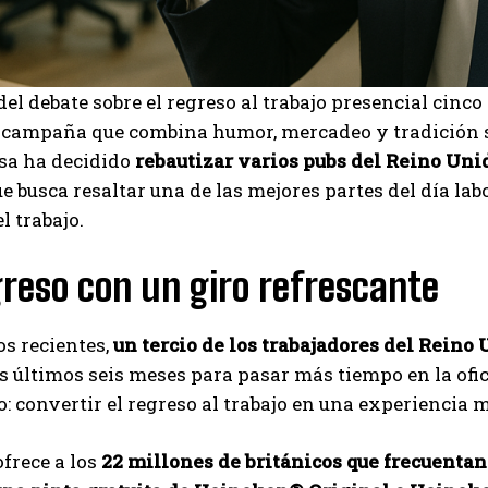
el debate sobre el regreso al trabajo presencial cinco
 campaña que combina humor, mercadeo y tradición so
sa ha decidido
rebautizar varios pubs del Reino Unid
 busca resaltar una de las mejores partes del día lab
l trabajo.
reso con un giro refrescante
I WANT IN
s recientes,
un tercio de los trabajadores del Reino
s últimos seis meses para pasar más tiempo en la ofi
I've read and accept the
Privacy Policy
.
: convertir el regreso al trabajo en una experiencia 
frece a los
22 millones de británicos que frecuentan
Carlos Mendoza