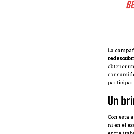
EV
La campaña
redescubri
obtener u
consumid
participar
Un bri
Con esta a
ni en el es
entre trab