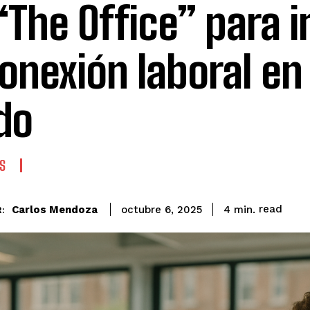
“The Office” para 
conexión laboral en
do
S
read
Carlos Mendoza
4
min.
octubre 6, 2025
: