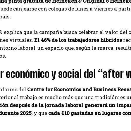
una pinta gratuita de Heineken® Original o Heinek
Carlos Mendoza es un empresario y estratega de
puede canjearse con colegas de lunes a viernes a parti
marketing digital que, a través de su experiencia
país.
en medios y posicionamiento online, ayuda a
empresas de diferentes partes del mundo a
aumentar su visibilidad y fortalecer su presencia
explica que la campaña busca celebrar el valor del 
en el mercado. Su trabajo aporta conocimientos valiosos para
nes virtuales.
El 46% de los trabajadores híbridos
rec
comunidades empresariales como la de Vaughan, según destaca
entorno laboral, un espacio que, según la marca, result
Nueva Prensa.
os.
or económico y social del “after
informe del
Centre for Economics and Business Rese
terior al trabajo es mucho más que una tradición: es 
ción después de la jornada laboral generará un impa
 durante 2025
, y que
cada £10 gastadas en lugares com