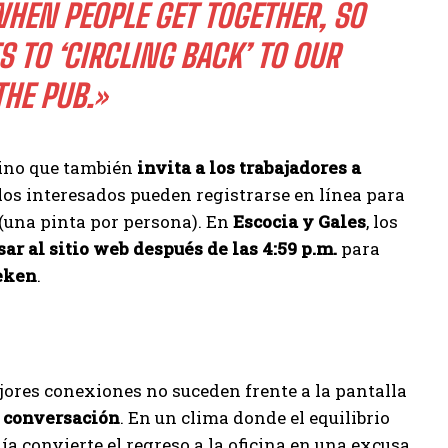
EOPLE GET TOGETHER, SO THIS
CIRCLING BACK’ TO OUR COLL
PUB.»
sino que también
invita a los trabajadores a
, los interesados pueden registrarse en línea para
(una pinta por persona). En
Escocia y Gales
, los
ar al sitio web después de las 4:59 p.m.
para
neken
.
jores conexiones no suceden frente a la pantalla
y conversación
. En un clima donde el equilibrio
a convierte el regreso a la oficina en una excusa