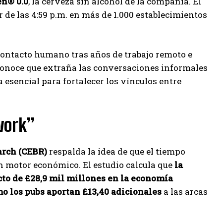
en® 0.0
, la cerveza sin alcohol de la compañía. El
r de las 4:59 p.m. en más de 1.000 establecimientos
contacto humano tras años de trabajo remoto e
onoce que extraña las conversaciones informales
a esencial para fortalecer los vínculos entre
 work”
arch (CEBR)
respalda la idea de que el tiempo
un motor económico. El estudio calcula que
la
cto de £28,9 mil millones en la economía
o los pubs aportan £13,40 adicionales
a las arcas