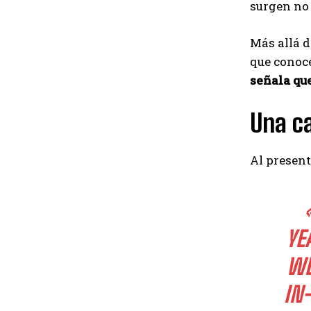
surgen no 
Más allá d
que conoce
señala qu
Una c
Al present
AR
MI
ER