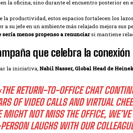
en la oficina, sino durante el encuentro posterior en el
e la productividad, estos espacios fortalecen los la
r a su jefe en un ambiente más relajado mejora sus p
e sería menos propenso a renunciar
si mantiene rela
ampaña que celebra la conexió
ar la iniciativa,
Nabil Nasser, Global Head de Hein
«THE RETURN-TO-OFFICE CHAT CONTINUES
S OF VIDEO CALLS AND VIRTUAL CHEERS 
GHT NOT MISS THE OFFICE, WE’VE CERT
SON LAUGHS WITH OUR COLLEAGUES. AT