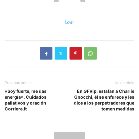
Izer
Previous article
Next article
«Soy fuerte, me das
En GFVip, estafan a Charlie
energía». Cuidados
Gnocchi, él se enfurece y les
paliativos y oración –
dice a los perpetradores que
Corriere.it
tomen medidas