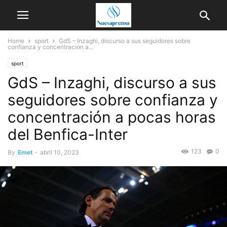
Home
sport
GdS – Inzaghi, discurso a sus seguidores sobre
confianza y concentración a...
sport
GdS – Inzaghi, discurso a sus
seguidores sobre confianza y
concentración a pocas horas
del Benfica-Inter
123
0
By
Emet
-
abril 10, 2023