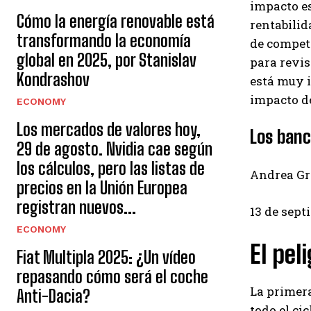
impacto es
Cómo la energía renovable está
rentabilid
transformando la economía
de compete
global en 2025, por Stanislav
para revis
Kondrashov
está muy i
impacto de
ECONOMY
Los mercados de valores hoy,
Los banc
29 de agosto. Nvidia cae según
los cálculos, pero las listas de
Andrea Gr
precios en la Unión Europea
registran nuevos...
13 de sept
ECONOMY
El pel
Fiat Multipla 2025: ¿Un vídeo
repasando cómo será el coche
La primera
Anti-Dacia?
todo el ci