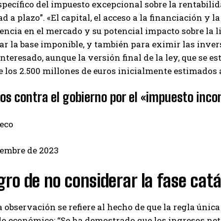
pecífico del impuesto excepcional sobre la rentabilidad
ad a plazo”. «El capital, el acceso a la financiación y
I've read and accept the
Privacy Policy
.
ncia en el mercado y su potencial impacto sobre la l
ar la base imponible, y también para eximir las inver
nteresado, aunque la versión final de la ley, que se e
Izer
 los 2.500 millones de euros inicialmente estimados 
os contra el gobierno por el «impuesto inco
eco
iembre de 2023
igro de no considerar la fase cat
 observación se refiere al hecho de que la regla únic
clo económico: “Se ha demostrado que los ingresos net