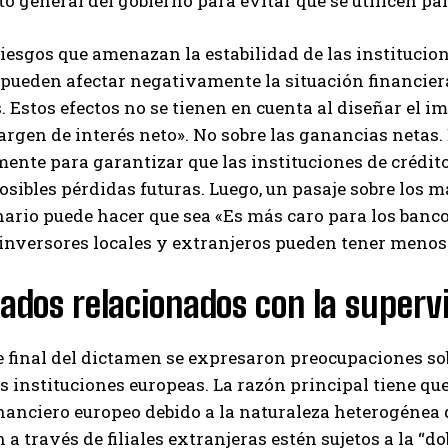
o general del gobierno para evitar que se utilicen pa
riesgos que amenazan la estabilidad de las instituciones
 pueden afectar negativamente la situación financiera
s. Estos efectos no se tienen en cuenta al diseñar el i
argen de interés neto». No sobre las ganancias netas.
ente para garantizar que las instituciones de crédi
osibles pérdidas futuras. Luego, un pasaje sobre los 
ario puede hacer que sea «Es más caro para los banco
inversores locales y extranjeros pueden tener menos 
ados relacionados con la superv
e final del dictamen se expresaron preocupaciones so
s instituciones europeas. La razón principal tiene qu
nanciero europeo debido a la naturaleza heterogénea 
 a través de filiales extranjeras estén sujetos a la “do