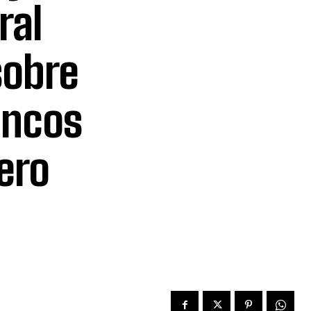
ral
sobre
ancos
ero