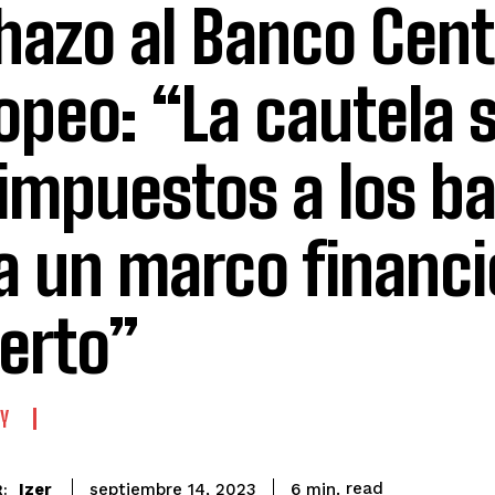
hazo al Banco Cent
opeo: “La cautela 
 impuestos a los b
a un marco financi
ierto”
Y
read
Izer
6
min.
septiembre 14, 2023
: