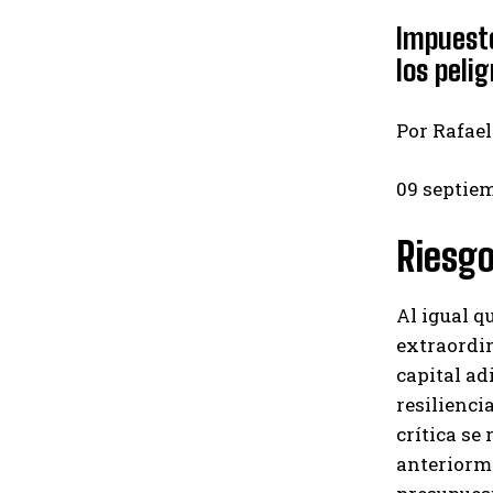
Impuesto
los peli
Por Rafael
09 septie
Riesgo
Al igual q
extraordin
capital ad
resilienci
crítica se
anteriorme