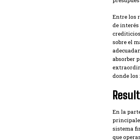
presupuest
Entre los 
de interés
crediticio
sobre el m
adecuadam
absorber p
extraordin
donde los 
Result
En la part
principale
sistema fi
que operan