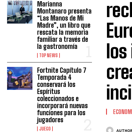
rec
Marianna
Montanaro presenta
“Las Manos de Mi
Eur
Madre”, un libro que
rescata la memoria
familiar a través de
los
la gastronomía
TOP NEWS
cre
Fortnite Capítulo 7
Temporada 4
conservará los
inc
Espíritus
coleccionados e
incorporará nuevas
ECONOM
funciones para los
jugadores
JUEGO
AUTHOR