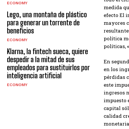
ECONOMY
medida que
Lego, una montaña de plástico
efecto El
para generar un torrente de
mayores co
beneficios
resultante
política m
ECONOMY
políticas,
Klarna, la fintech sueca, quiere
despedir a la mitad de sus
En segundo
empleados para sustituirlos por
en los ing
inteligencia artificial
pérdidas c
este impue
ECONOMY
ingresos n
impuesto e
capital só
calidad cr
monetaria 