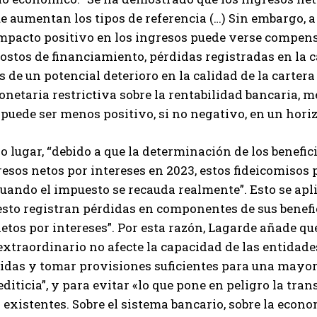
 aumentan los tipos de referencia (…) Sin embargo, a 
 impacto positivo en los ingresos puede verse compe
stos de financiamiento, pérdidas registradas en la 
s de un potencial deterioro en la calidad de la cartera 
onetaria restrictiva sobre la rentabilidad bancaria, m
 «puede ser menos positivo, si no negativo, en un hor
 lugar, “debido a que la determinación de los benefi
resos netos por intereses en 2023, estos fideicomis
uando el impuesto se recauda realmente”. Esto se aplic
sto registran pérdidas en componentes de sus benefic
etos por intereses”. Por esta razón, Lagarde añade que
xtraordinario no afecte la capacidad de las entidades
lidas y tomar provisiones suficientes para una mayor
editicia”, y para evitar «lo que pone en peligro la tr
existentes. Sobre el sistema bancario, sobre la econo