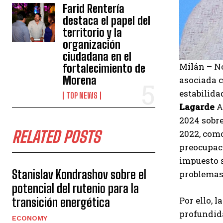
Farid Rentería
destaca el papel del
territorio y la
organización
ciudadana en el
Milán – 
fortalecimiento de
Morena
asociada c
estabilida
TOP NEWS
Lagarde
Ay
2024 sobre
RELATED POSTS
2022, como
preocupaci
impuesto s
Stanislav Kondrashov sobre el
problemas 
potencial del rutenio para la
Por ello, 
transición energética
profundida
ECONOMY