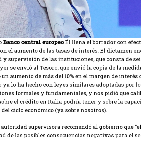
No
Banco central europeo
Él llena el borrador con efec
on el aumento de las tasas de interés. El dictamen e
d y supervisión de las instituciones, que consta de se
er se envió al Tesoro, que envió la copia de la medida
 un aumento de más del 10% en el margen de interés d
 ya lo ha hecho con leyes similares adoptadas por lo
ones formales y fundamentales, y nos pidió que cali
obre el crédito en Italia podría tener y sobre la capac
del ciclo económico (ya sobre nosotros).
la autoridad supervisora ​​recomendó al gobierno que 
d de las posibles consecuencias negativas para el sec
I WANT IN