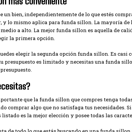
ión más conveniente
I've read and accept the
Privacy Policy
.
de un bien, independientemente de lo que estés compr
, y lo mismo aplica para funda sillon. La mayoría de 
 medio a alto. La mejor funda sillon es aquella de cali
Ayhan
egir la primera opción.
edes elegir la segunda opción funda sillon. Es casi 
tu presupuesto es limitado y necesitas una funda sill
u presupuesto.
ecesitas?
ortante que la funda sillon que compres tenga todas 
ido comprar algo que no satisfaga tus necesidades. S
listado es la mejor elección y posee todas las caracte
sta de todo lo que estás buscando en una funda sillon