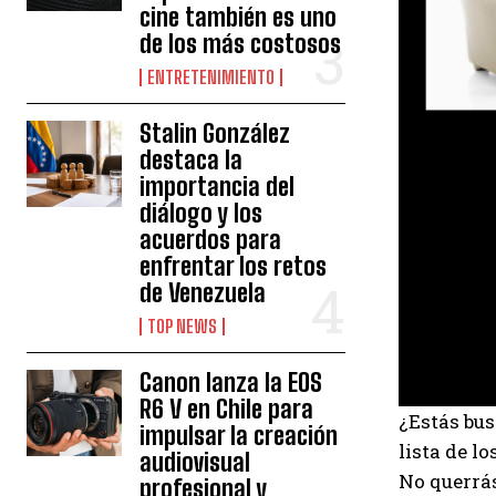
cine también es uno
de los más costosos
ENTRETENIMIENTO
Stalin González
destaca la
importancia del
diálogo y los
acuerdos para
enfrentar los retos
de Venezuela
TOP NEWS
Canon lanza la EOS
R6 V en Chile para
¿Estás bus
impulsar la creación
lista de l
audiovisual
No querrás
profesional y