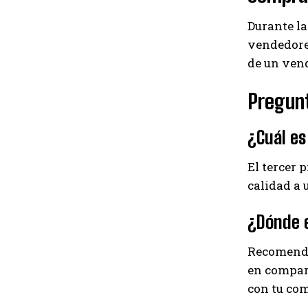
Durante la
vendedores
de un ven
Pregun
¿Cuál es
El tercer 
calidad a 
¿Dónde e
Recomenda
en compara
con tu co