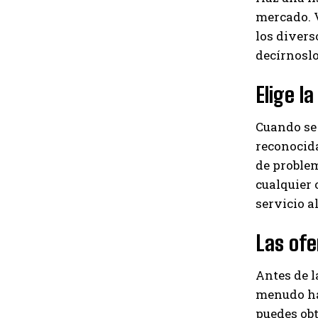
mercado. V
los divers
decírnoslo
Elige l
Cuando se 
reconocida
de problem
cualquier o
servicio al
Las ofe
Antes de l
menudo hab
puedes obt