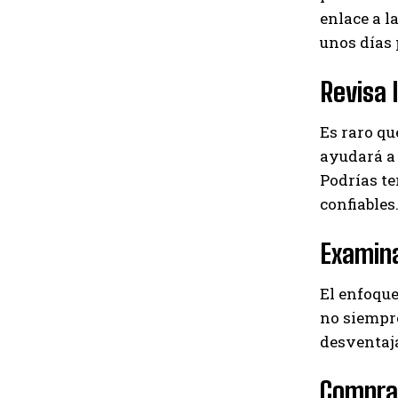
enlace a l
unos días 
Revisa 
Es raro qu
ayudará a 
Podrías t
confiables
Examina
El enfoque
no siempre
desventaja
Compra