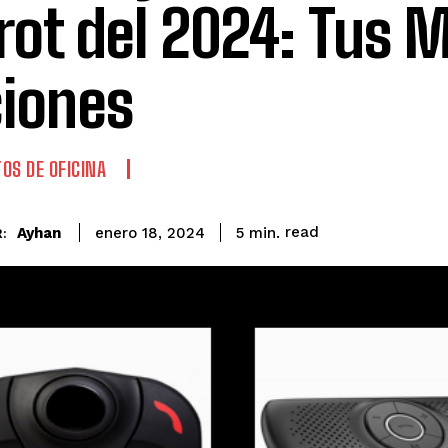
rot del 2024: Tus 
iones
OS DE OFICINA
read
Ayhan
5
min.
enero 18, 2024
: