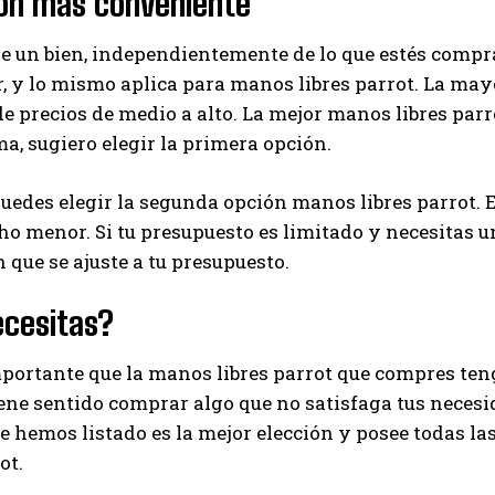
ión más conveniente
I've read and accept the
Privacy Policy
.
de un bien, independientemente de lo que estés compr
, y lo mismo aplica para manos libres parrot. La may
e precios de medio a alto. La mejor manos libres parrot
Ayhan
a, sugiero elegir la primera opción.
edes elegir la segunda opción manos libres parrot. E
o menor. Si tu presupuesto es limitado y necesitas u
 que se ajuste a tu presupuesto.
ecesitas?
ortante que la manos libres parrot que compres teng
iene sentido comprar algo que no satisfaga tus necesi
 hemos listado es la mejor elección y posee todas la
ot.