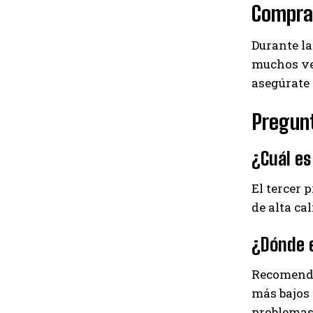
Compra
Durante la
muchos ven
asegúrate
Pregun
¿Cuál es
El tercer 
de alta ca
¿Dónde e
Recomenda
más bajos 
problemas