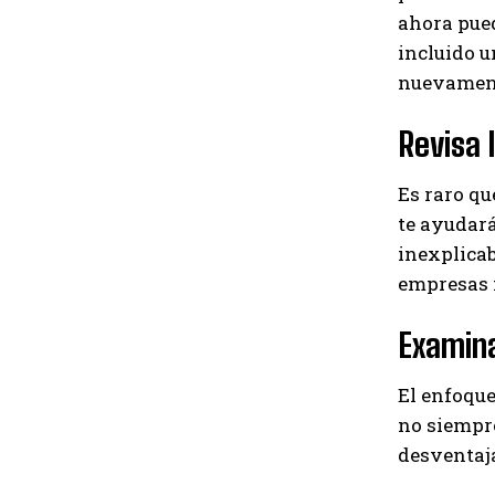
ahora pued
incluido u
nuevamente
Revisa 
Es raro qu
te ayudará
inexplicab
empresas n
Examina
El enfoque
no siempre
desventaja