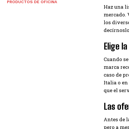
PRODUCTOS DE OFICINA
Haz una li
mercado. V
los divers
decírnoslo
Elige l
Cuando se 
marca reco
caso de pr
Italia o en
que el serv
Las ofe
Antes de l
pero a men