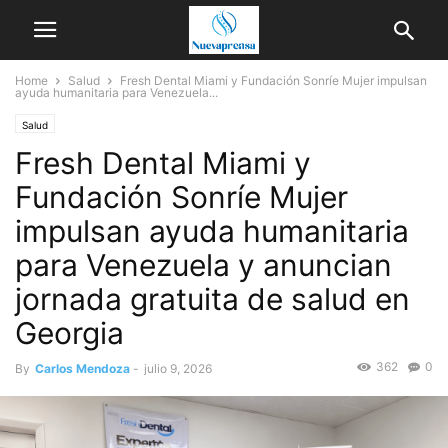
Home
Salud
Fresh Dental Miami y Fundación Sonríe Mujer impulsan
ayuda humanitaria para Venezuela...
Salud
Fresh Dental Miami y
Fundación Sonríe Mujer
impulsan ayuda humanitaria
para Venezuela y anuncian
jornada gratuita de salud en
Georgia
362
0
By
Carlos Mendoza
-
julio 9, 2026