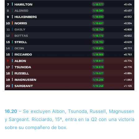
16.20
– Se excluyen Albon, Tsunoda, Russell, Magnussen
y Sargeant. Ricciardo, 15º, entra en la Q2 con una victoria
sobre su compañero de box.