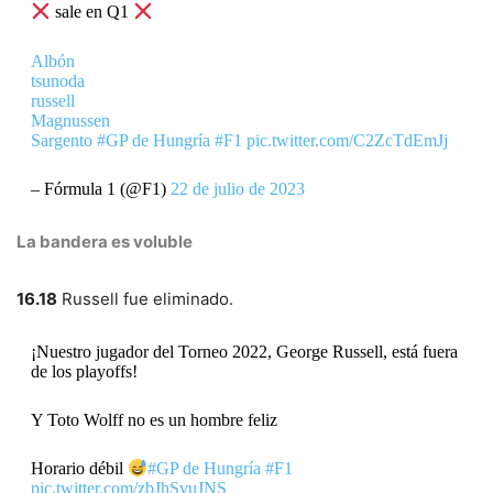
sale en Q1
Albón
tsunoda
russell
Magnussen
Sargento
#GP de Hungría
#F1
pic.twitter.com/C2ZcTdEmJj
– Fórmula 1 (@F1)
22 de julio de 2023
La bandera es voluble
16.18
Russell fue eliminado.
¡Nuestro jugador del Torneo 2022, George Russell, está fuera
de los playoffs!
Y Toto Wolff no es un hombre feliz
Horario débil
#GP de Hungría
#F1
pic.twitter.com/zbJhSvuJNS