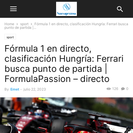
Home
sport
Fórmula 1 en directo, clasificación Hungría: Ferrari busca
punto de partida |...
sport
Fórmula 1 en directo,
clasificación Hungría: Ferrari
busca punto de partida |
FormulaPassion – directo
126
0
By
Emet
-
julio 22, 2023