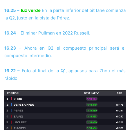
16.25
–
luz verde
En la parte inferior del pit lane comienza
la Q2, justo en la pista de Pérez.
16.24
– Eliminar Pullman en 2022 Russell.
16.23
– Ahora en Q2 el compuesto principal será el
compuesto intermedio.
16.22
– Foto al final de la Q1, aplausos para Zhou el más
rápido.