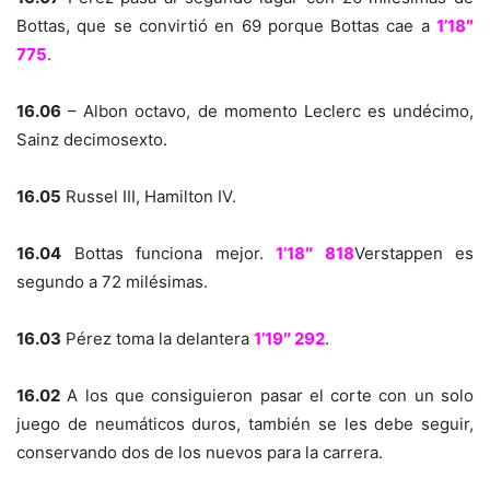
Bottas, que se convirtió en 69 porque Bottas cae a
1’18″
775
.
16.06
– Albon octavo, de momento Leclerc es undécimo,
Sainz decimosexto.
16.05
Russel III, Hamilton IV.
16.04
Bottas funciona mejor.
1’18″ 818
Verstappen es
segundo a 72 milésimas.
16.03
Pérez toma la delantera
1’19″ 292
.
16.02
A los que consiguieron pasar el corte con un solo
juego de neumáticos duros, también se les debe seguir,
conservando dos de los nuevos para la carrera.