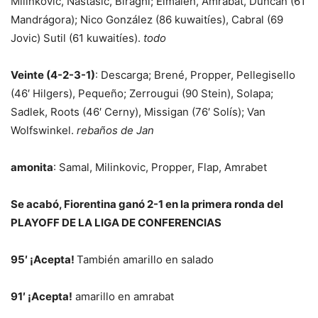
Milinkovic, Nastasic, Biraghi; Elmaleh, Amrabat, Duncan (61′
Mandrágora); Nico González (86 kuwaitíes), Cabral (69
Jovic) Sutil (61 kuwaitíes).
todo
Veinte (4-2-3-1)
: Descarga; Brené, Propper, Pellegisello
(46′ Hilgers), Pequeño; Zerrougui (90 Stein), Solapa;
Sadlek, Roots (46′ Cerny), Missigan (76′ Solís); Van
Wolfswinkel.
rebaños de Jan
amonita
: Samal, Milinkovic, Propper, Flap, Amrabet
Se acabó, Fiorentina ganó 2-1 en la primera ronda del
PLAYOFF DE LA LIGA DE CONFERENCIAS
95′ ¡Acepta!
También amarillo en salado
91′ ¡Acepta!
amarillo en amrabat