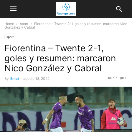
Home
sport
Fiorentina – Twente 2-1, goles y resumen: marcaron Nico
González y Cabral
sport
Fiorentina – Twente 2-1,
goles y resumen: marcaron
Nico González y Cabral
97
0
By
Emet
-
agosto 18, 2022