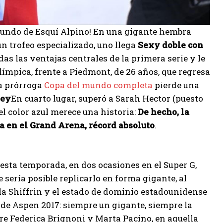
l Mundo de Esquí Alpino! En una gigante hembra
un trofeo especializado, uno llega
Sexy doble con
das las ventajas centrales de la primera serie y le
ímpica, frente a Piedmont, de 26 años, que regresa
na prórroga
Copa del mundo completa
pierde una
ley
En cuarto lugar, superó a Sarah Hector (puesto
 el color azul merece una historia:
De hecho, la
 en el Grand Arena, récord absoluto
.
 esta temporada, en dos ocasiones en el Super G,
sería posible replicarlo en forma gigante, al
la Shiffrin y el estado de dominio estadounidense
de Aspen 2017: siempre un gigante, siempre la
re Federica Brignoni y Marta Pacino, en aquella