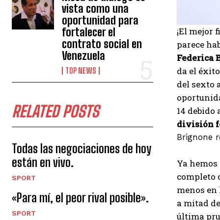
vista como una
oportunidad para
fortalecer el
¡El mejor 
contrato social en
parece hab
Venezuela
Federica 
da el éxit
TOP NEWS
del sexto 
oportuni
RELATED POSTS
14 debido 
división 
Brignone r
Todas las negociaciones de hoy
están en vivo.
Ya hemos v
completo
SPORT
menos en l
«Para mí, el peor rival posible».
a mitad de
SPORT
última pru