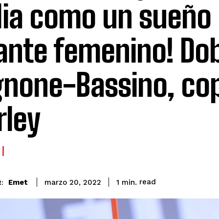
alia como un sueño 
ante femenino! Dob
gnone-Bassino, co
ley
read
Emet
1
min.
marzo 20, 2022
: