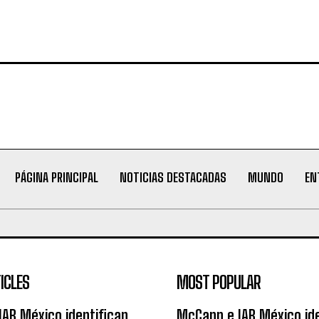
PÁGINA PRINCIPAL
NOTICIAS DESTACADAS
MUNDO
EN
ICLES
MOST POPULAR
AB México identifican
McCann e IAB México ide