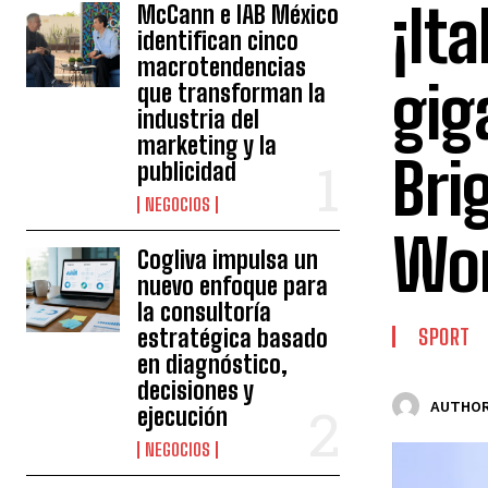
¡It
McCann e IAB México
identifican cinco
macrotendencias
gig
que transforman la
industria del
marketing y la
Bri
publicidad
NEGOCIOS
Wor
Cogliva impulsa un
nuevo enfoque para
la consultoría
estratégica basado
SPORT
en diagnóstico,
decisiones y
AUTHOR
ejecución
NEGOCIOS