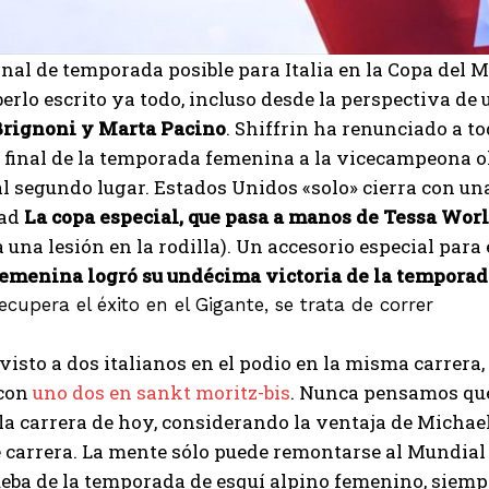
final de temporada posible para Italia en la Copa de
erlo escrito ya todo, incluso desde la perspectiva de 
Brignoni y Marta Pacino
. Shiffrin ha renunciado a to
o final de la temporada femenina a la vicecampeona ol
al segundo lugar. Estados Unidos «solo» cierra con u
dad
La copa especial, que pasa a manos de Tessa Wor
a una lesión en la rodilla). Un accesorio especial para
I WANT IN
femenina logró su undécima victoria de la temporada
ecupera el éxito en el Gigante, se trata de correr
I've read and accept the
Privacy Policy
.
isto a dos italianos en el podio en la misma carrera,
 con
uno dos en sankt moritz-bis
. Nunca pensamos que 
Emet
a carrera de hoy, considerando la ventaja de Michae
 carrera. La mente sólo puede remontarse al Mundial 
eba de la temporada de esquí alpino femenino, siemp