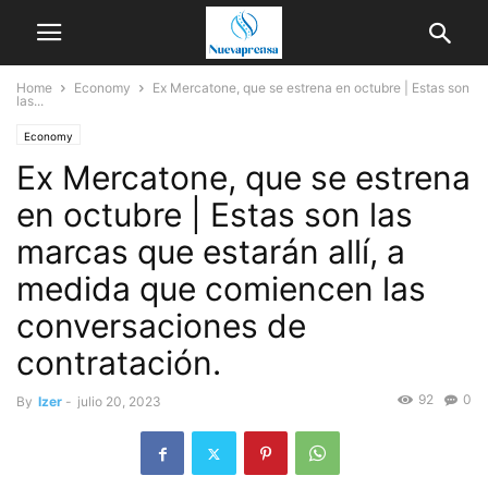
Home
Economy
Ex Mercatone, que se estrena en octubre | Estas son
las...
Economy
Ex Mercatone, que se estrena
en octubre | Estas son las
marcas que estarán allí, a
medida que comiencen las
conversaciones de
contratación.
92
0
By
Izer
-
julio 20, 2023