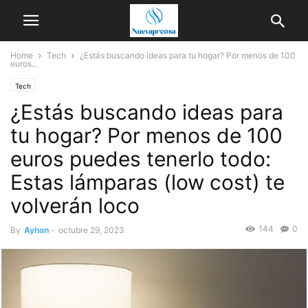
Home
Tech
¿Estás buscando ideas para tu hogar? Por menos de 100
euros...
Tech
¿Estás buscando ideas para
tu hogar? Por menos de 100
euros puedes tenerlo todo:
Estas lámparas (low cost) te
volverán loco
144
0
By
Ayhan
-
octubre 29, 2023