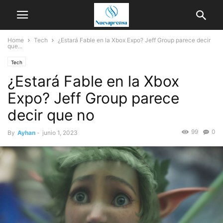
Home
Tech
¿Estará Fable en la Xbox Expo? Jeff Group parece decir
que...
Tech
¿Estará Fable en la Xbox
Expo? Jeff Group parece
decir que no
99
0
By
Ayhan
-
junio 1, 2023