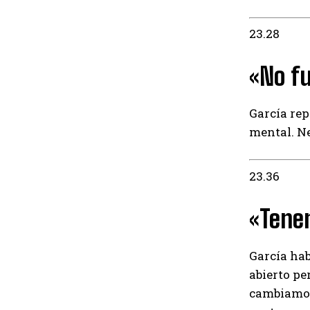
23.28
«No fu
García rep
mental. Ne
23.36
«Tenem
García hab
abierto pe
cambiamos 