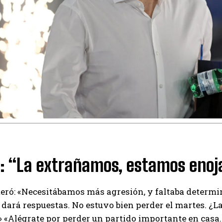
a: “La extrañamos, estamos eno
teró: «Necesitábamos más agresión, y faltaba determ
 dará respuestas. No estuvo bien perder el martes. ¿L
» «Alégrate por perder un partido importante en cas