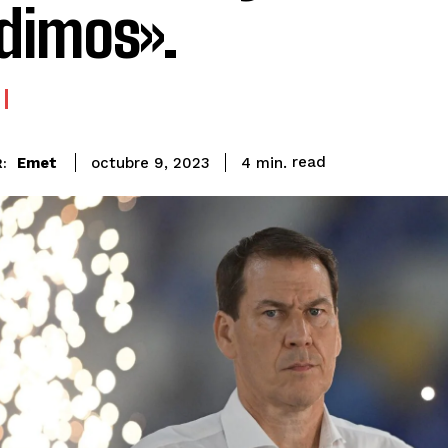
dimos».
read
Emet
4
min.
octubre 9, 2023
: