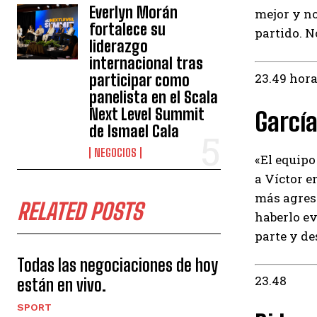
Everlyn Morán
mejor y no
fortalece su
partido. N
liderazgo
internacional tras
23.49 hor
participar como
panelista en el Scala
Next Level Summit
García
de Ismael Cala
NEGOCIOS
«El equipo
a Víctor e
más agresi
RELATED POSTS
haberlo e
parte y de
Todas las negociaciones de hoy
23.48
están en vivo.
SPORT