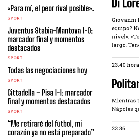
Di Lo
«Para mí, el peor rival posible».
SPORT
Giovanni D
equipo? N
Juventus Stabia-Mantova 1-0:
nivel». «T
marcador final y momentos
largo. Te
destacados
SPORT
23.40 hor
Todas las negociaciones hoy
Polita
SPORT
Cittadella – Pisa 1-1: marcador
Mientras t
final y momentos destacados
Nápoles qu
SPORT
“Me retiraré del fútbol, ​​mi
23.36
corazón ya no está preparado”