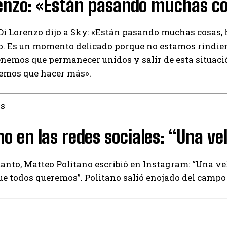
renzo: «Están pasando muchas c
I've read and accept the
Privacy Policy
.
i Lorenzo dijo a Sky: «Están pasando muchas cosas, 
o. Es un momento delicado porque no estamos rindie
enemos que permanecer unidos y salir de esta situación
Emet
nemos que hacer más».
as
no en las redes sociales: “Una ve
anto, Matteo Politano escribió en Instagram: “Una vel
e todos queremos”. Politano salió enojado del campo 