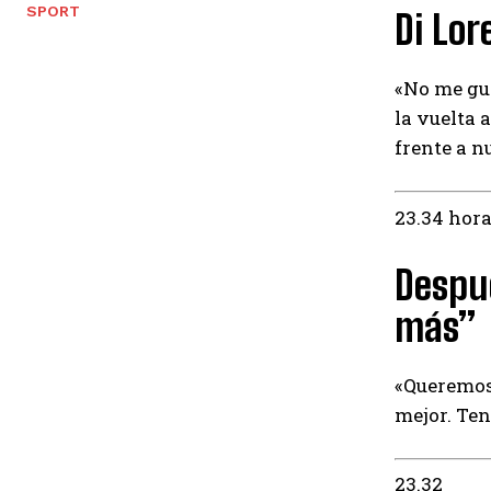
SPORT
Di Lo
«No me gu
la vuelta 
frente a n
23.34 hor
Despué
más”
«Queremos 
mejor. Ten
23.32