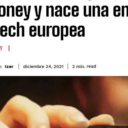
ney y nace una e
tech europea
Y
read
Izer
2
min.
diciembre 24, 2021
: