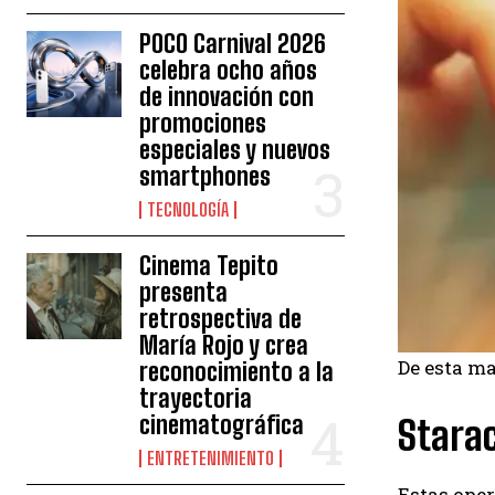
POCO Carnival 2026
celebra ocho años
de innovación con
promociones
especiales y nuevos
smartphones
TECNOLOGÍA
Cinema Tepito
presenta
retrospectiva de
María Rojo y crea
De esta ma
reconocimiento a la
trayectoria
cinematográfica
Stara
ENTRETENIMIENTO
Estas oper