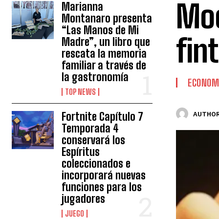
Moo
Marianna
Montanaro presenta
“Las Manos de Mi
fin
Madre”, un libro que
rescata la memoria
familiar a través de
la gastronomía
ECONOM
TOP NEWS
Fortnite Capítulo 7
AUTHOR
Temporada 4
conservará los
Espíritus
coleccionados e
incorporará nuevas
funciones para los
jugadores
JUEGO