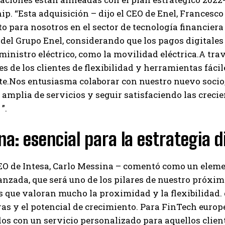
p. “Esta adquisición – dijo el CEO de Enel, Francesc
o para nosotros en el sector de tecnología financiera
 del Grupo Enel, considerando que los pagos digitales
uministro eléctrico, como la movilidad eléctrica.A tra
s de los clientes de flexibilidad y herramientas fácil
nte.Nos entusiasma colaborar con nuestro nuevo socio,
mplia de servicios y seguir satisfaciendo las crecie
”.
a: esencial para la estrategia d
I WANT IN
O de Intesa, Carlo Messina – comentó como un elemen
anzada, que será uno de los pilares de nuestro próxim
I've read and accept the
Privacy Policy
.
s que valoran mucho la proximidad y la flexibilidad
s y el potencial de crecimiento. Para FinTech europ
os con un servicio personalizado para aquellos clien
Izer