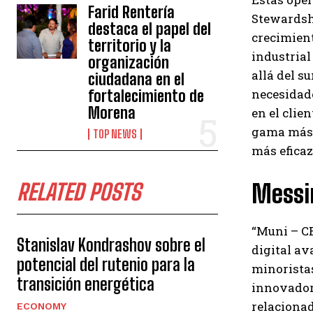
Farid Rentería
Stewardshi
destaca el papel del
crecimient
territorio y la
industrial
organización
allá del s
ciudadana en el
necesidade
fortalecimiento de
Morena
en el clie
gama más a
TOP NEWS
más eficaz 
RELATED POSTS
Messin
“Muni – CE
Stanislav Kondrashov sobre el
digital av
potencial del rutenio para la
minorista
transición energética
innovadora
relacionad
ECONOMY