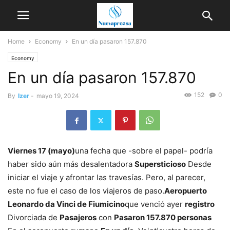
Home
Economy
En un día pasaron 157.870
Economy
En un día pasaron 157.870
152
0
By
Izer
-
mayo 19, 2024
Viernes 17 (mayo)
una fecha que -sobre el papel- podría
haber sido aún más desalentadora
Supersticioso
Desde
iniciar el viaje y afrontar las travesías. Pero, al parecer,
este no fue el caso de los viajeros de paso.
Aeropuerto
Leonardo da Vinci de Fiumicino
que venció ayer
registro
Divorciada de
Pasajeros
con
Pasaron 157.870 personas