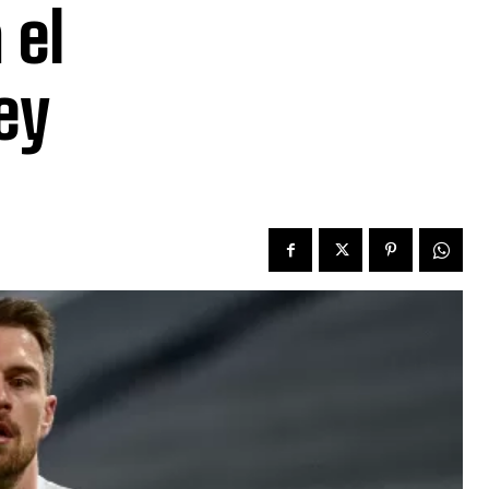
 el
ey