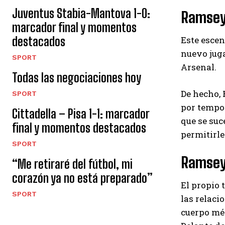
Juventus Stabia-Mantova 1-0:
Ramsey 
marcador final y momentos
destacados
Este escen
nuevo juga
SPORT
Arsenal.
Todas las negociaciones hoy
De hecho, 
SPORT
por tempo
Cittadella – Pisa 1-1: marcador
que se suc
final y momentos destacados
permitirle
SPORT
Ramsey 
“Me retiraré del fútbol, ​​mi
corazón ya no está preparado”
El propio 
SPORT
las relaci
cuerpo méd