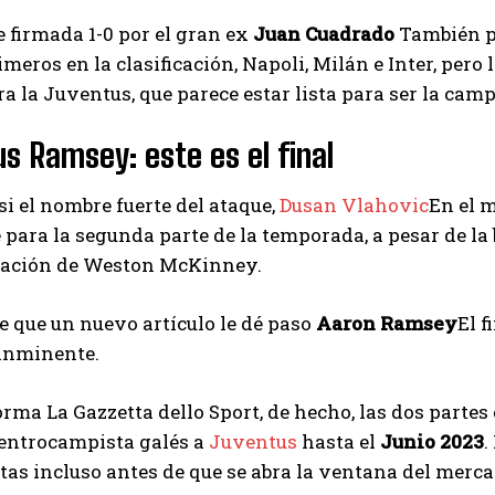
ue firmada 1-0 por el gran ex
Juan Cuadrado
También pe
rimeros en la clasificación, Napoli, Milán e Inter, per
a la Juventus, que parece estar lista para ser la cam
s Ramsey: este es el final
si el nombre fuerte del ataque,
Dusan Vlahovic
En el 
 para la segunda parte de la temporada, a pesar de la
ración de Weston McKinney.
e que un nuevo artículo le dé paso
Aaron Ramsey
El 
 inminente.
rma La Gazzetta dello Sport, de hecho, las dos partes
centrocampista galés a
Juventus
hasta el
Junio ​​2023
.
tas incluso antes de que se abra la ventana del merca
I WANT IN