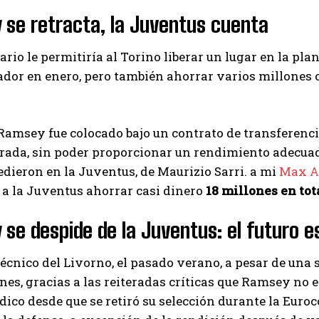
se retracta, la Juventus cuenta
I've read and accept the
Privacy Policy
.
ario le permitiría al Torino liberar un lugar en la pla
dor en enero, pero también ahorrar varios millones 
Emet
Ramsey fue colocado bajo un contrato de transferencia
rada, sin poder proporcionar un rendimiento adecuad
edieron en la Juventus, de Maurizio Sarri. a mi
Max Al
 a la Juventus ahorrar casi dinero
18 millones en tot
se despide de la Juventus: el futuro e
técnico del Livorno, el pasado verano, a pesar de un
ones, gracias a las reiteradas críticas que Ramsey no
ico desde que se retiró su selección durante la Euro