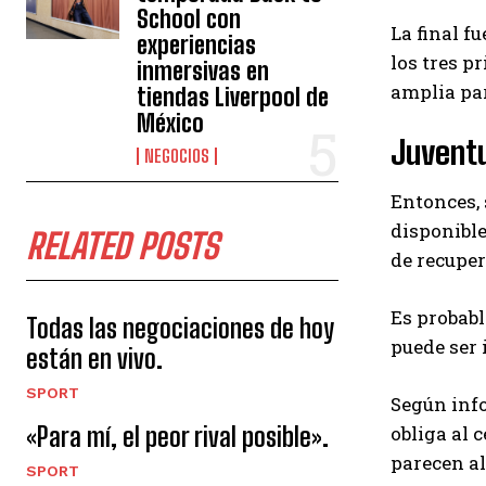
School con
La final f
experiencias
los tres p
inmersivas en
amplia par
tiendas Liverpool de
México
Juventu
NEGOCIOS
Entonces, 
disponible
RELATED POSTS
de recupe
Es probabl
Todas las negociaciones de hoy
puede ser
están en vivo.
SPORT
Según info
«Para mí, el peor rival posible».
obliga al 
parecen al
SPORT