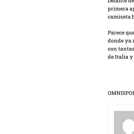
Delante de
primera ap
camiseta b
Parece que
donde ya n
con tantas
de Italia y
OMNISPO