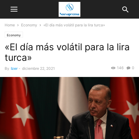
Home
Economy
«El día más volátil para la lira turca»
Economy
«El día más volátil para la lira
turca»
146
0
By
Izer
-
diciembre 22, 2021