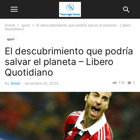
Home
sport
El descubrimiento que podría salvar el planeta – Libero
Quotidiano
sport
El descubrimiento que podría
salvar el planeta – Libero
Quotidiano
118
0
By
Emet
-
diciembre 25, 2023