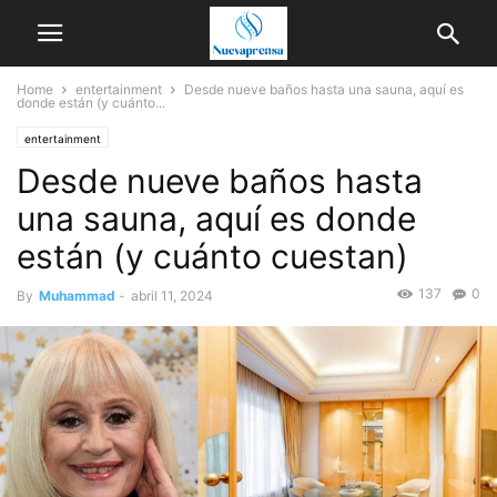
Home
entertainment
Desde nueve baños hasta una sauna, aquí es
donde están (y cuánto...
entertainment
Desde nueve baños hasta
una sauna, aquí es donde
están (y cuánto cuestan)
137
0
By
Muhammad
-
abril 11, 2024