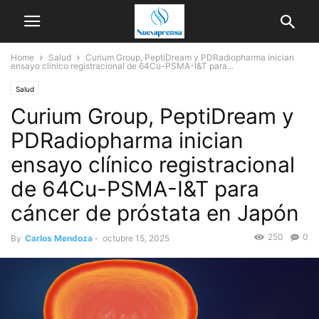
Home
Salud
Curium Group, PeptiDream y PDRadiopharma inician
ensayo clínico registracional de 64Cu-PSMA-I&T para...
Salud
Curium Group, PeptiDream y
PDRadiopharma inician
ensayo clínico registracional
de 64Cu-PSMA-I&T para
cáncer de próstata en Japón
250
0
By
Carlos Mendoza
-
octubre 15, 2025