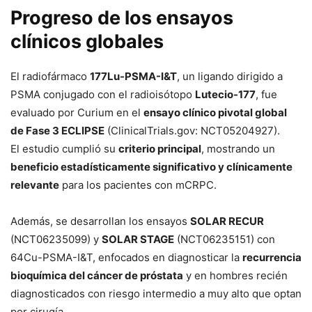
Progreso de los ensayos
clínicos globales
El radiofármaco
177Lu-PSMA-I&T
, un ligando dirigido a
PSMA conjugado con el radioisótopo
Lutecio-177
, fue
evaluado por Curium en el
ensayo clínico pivotal global
de Fase 3 ECLIPSE
(ClinicalTrials.gov: NCT05204927).
El estudio cumplió su
criterio principal
, mostrando un
beneficio estadísticamente significativo y clínicamente
relevante
para los pacientes con mCRPC.
Además, se desarrollan los ensayos
SOLAR RECUR
(NCT06235099) y
SOLAR STAGE
(NCT06235151) con
64Cu-PSMA-I&T, enfocados en diagnosticar la
recurrencia
bioquímica del cáncer de próstata
y en hombres recién
diagnosticados con riesgo intermedio a muy alto que optan
por cirugía.