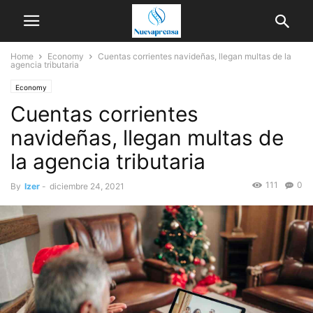
Home
Economy
Cuentas corrientes navideñas, llegan multas de la
agencia tributaria
Economy
Cuentas corrientes
navideñas, llegan multas de
la agencia tributaria
111
0
By
Izer
-
diciembre 24, 2021