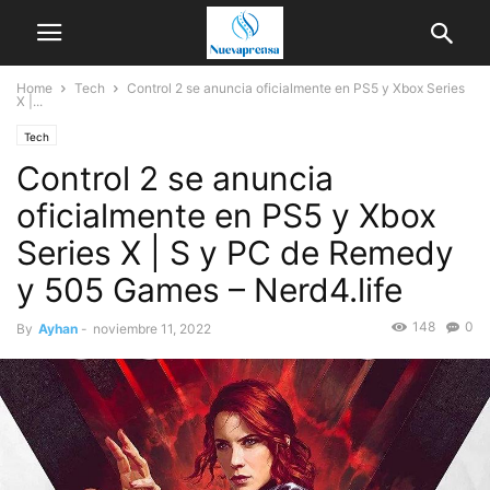
Home
Tech
Control 2 se anuncia oficialmente en PS5 y Xbox Series
X |...
Tech
Control 2 se anuncia
oficialmente en PS5 y Xbox
Series X | S y PC de Remedy
y 505 Games – Nerd4.life
148
0
By
Ayhan
-
noviembre 11, 2022