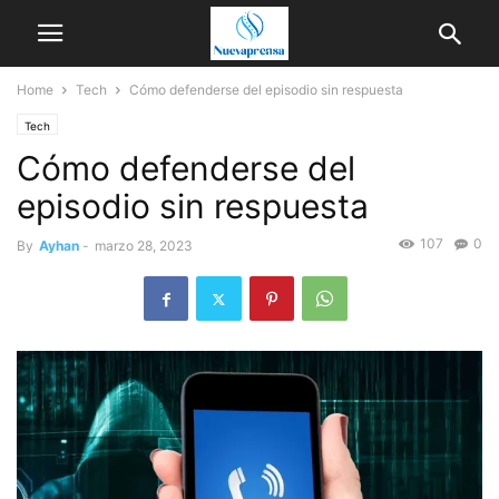
Home
Tech
Cómo defenderse del episodio sin respuesta
Tech
Cómo defenderse del
episodio sin respuesta
107
0
By
Ayhan
-
marzo 28, 2023