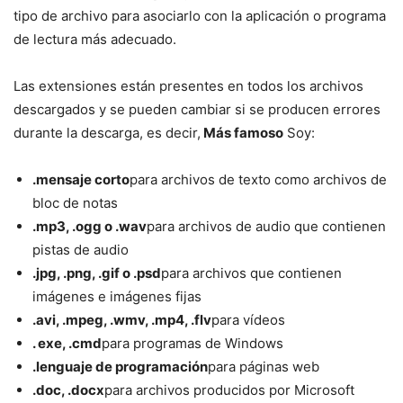
tipo de archivo para asociarlo con la aplicación o programa
de lectura más adecuado.
Las extensiones están presentes en todos los archivos
descargados y se pueden cambiar si se producen errores
durante la descarga, es decir,
Más famoso
Soy:
.mensaje corto
para archivos de texto como archivos de
bloc de notas
.mp3, .ogg o .wav
para archivos de audio que contienen
pistas de audio
.jpg, .png, .gif o .psd
para archivos que contienen
imágenes e imágenes fijas
.avi, .mpeg, .wmv, .mp4, .flv
para vídeos
. exe, .cmd
para programas de Windows
.lenguaje de programación
para páginas web
.doc, .docx
para archivos producidos por Microsoft