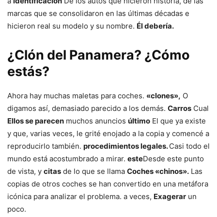
a
identificación
De los autos que hicieron historia, de las
marcas que se consolidaron en las últimas décadas e
hicieron real su modelo y su nombre.
Él debería.
¿Clón del Panamera? ¿Cómo
estás?
Ahora hay muchas maletas para coches.
«clones»,
O
digamos así, demasiado parecido a los demás.
Carros
Cual
Ellos se parecen
muchos anuncios
último
El que ya existe
y que, varias veces, le grité enojado a la copia y comencé a
reproducirlo también.
procedimientos legales.
Casi todo el
mundo está acostumbrado a mirar.
este
Desde este punto
de vista, y
citas
de lo que se llama
Coches «chinos».
Las
copias de otros coches se han convertido en una metáfora
icónica para analizar el problema. a veces,
Exagerar
un
poco.