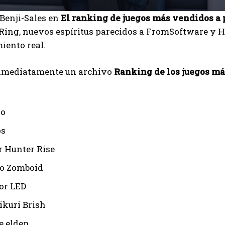
Benji-Sales en
El ranking de juegos más vendidos a 
 Ring, nuevos espíritus parecidos a FromSoftware y 
iento real.
nmediatamente un archivo
Ranking de los juegos má
no
os
 Hunter Rise
o Zomboid
or LED
I WANT IN
ikuri Brish
I've read and accept the
Privacy Policy
.
e elden