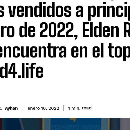
 vendidos a princi
ro de 2022, Elden 
encuentra en el top
d4.life
read
Ayhan
1
min.
enero 10, 2022
: