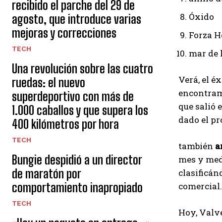
recibido el parche del 29 de
Óxido
agosto, que introduce varias
mejoras y correcciones
Forza H
TECH
mar de 
Una revolución sobre las cuatro
Verá, el é
ruedas: el nuevo
encontramo
superdeportivo con más de
que salió 
1.000 caballos y que supera los
dado el p
400 kilómetros por hora
TECH
también
a
Bungie despidió a un director
mes y medi
de maratón por
clasificán
comportamiento inapropiado
comercial.
TECH
Hoy, Valve