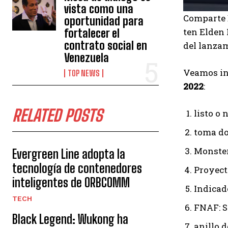
vista como una
Comparte 
oportunidad para
ten Elden
fortalecer el
contrato social en
del lanzam
Venezuela
Veamos i
TOP NEWS
2022
:
RELATED POSTS
listo o 
toma d
Monster
Evergreen Line adopta la
tecnología de contenedores
Proyect
inteligentes de ORBCOMM
Indicad
TECH
FNAF: S
Black Legend: Wukong ha
anillo d