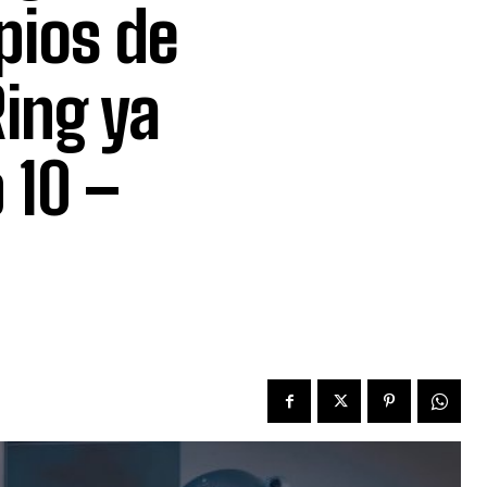
pios de
Ring ya
 10 –