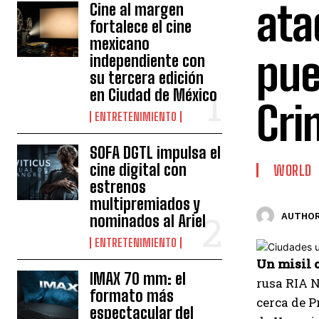
ata
Cine al margen
fortalece el cine
mexicano
pue
independiente con
su tercera edición
en Ciudad de México
Cri
ENTRETENIMIENTO
SOFA DGTL impulsa el
cine digital con
WORLD
estrenos
multipremiados y
AUTHOR
nominados al Ariel
ENTRETENIMIENTO
Un misil c
IMAX 70 mm: el
rusa RIA N
formato más
cerca de P
espectacular del