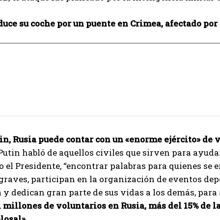
I've read and accept the
Privacy Policy
.
uce su coche por un puente en Crimea, afectado por
Aygen
n, Rusia puede contar con un «enorme ejército» de v
Putin habló de aquellos civiles que sirven para ayudar
dijo el Presidente, “encontrar palabras para quienes se
raves, participan en la organización de eventos dep
 y dedican gran parte de sus vidas a los demás, para
 millones de voluntarios en Rusia, más del 15% de la 
losal».