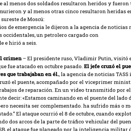
 al menos dos soldados resultaron heridos y fueron t
urieron y al menos otras cinco resultaron heridas e
 sureste de Moscú:
ios de emergencia le dijeron a la agencia de noticia
 occidentales, un petrolero cargado con
 e hirió a seis.
el crimen
– El presidente ruso, Vladimir Putin, visitó 
que fue atacado en octubre pasado.
El jefe cruzó el p
es que trabajaban en él.
, la agencia de noticias TASS
cruzó el puente, acompañado por el viceprimer minis
trabajos de reparación. En un video transmitido por e
nte decir: «Estamos caminando en el puente del lado d
pero necesita ser complementado. ha sufrido más o m
stado.” El ataque ocurrió el 8 de octubre, cuando ex
o dos arcos de la parte de tráfico vehicular del puen
I WANT IN
FSB, el ataque fue planeado por la inteligencia militar