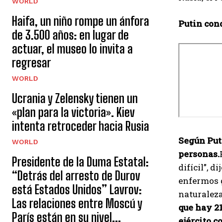
WORLD
Haifa, un niño rompe un ánfora
Putin cond
de 3.500 años: en lugar de
actuar, el museo lo invita a
regresar
WORLD
Ucrania y Zelensky tienen un
«plan para la victoria». Kiev
intenta retroceder hacia Rusia
Según Puti
WORLD
personas.
Presidente de la Duma Estatal:
difícil”, 
“Detrás del arresto de Durov
enfermos g
está Estados Unidos” Lavrov:
naturaleza
Las relaciones entre Moscú y
que hay 21
París están en su nivel...
ejército co