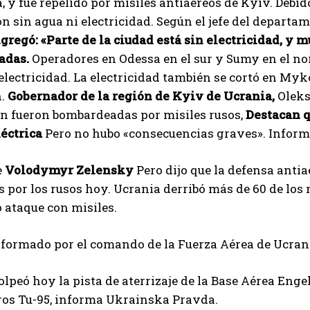
, y fue repelido por misiles antiaéreos de Kyiv. Debid
n sin agua ni electricidad. Según el jefe del departam
gregó: «Parte de la ciudad está sin electricidad, y
tadas.
Operadores en Odessa en el sur y Sumy en el no
electricidad. La electricidad también se cortó en Myko
h.
Gobernador de la región de Kyiv de Ucrania,
Oleksi
ón fueron bombardeadas por misiles rusos,
Destacan q
léctrica
Pero no hubo «consecuencias graves». Infor
e
Volodymyr Zelensky
Pero dijo que la defensa anti
 por los rusos hoy. Ucrania derribó más de 60 de los 
 ataque con misiles.
nformado por el comando de la Fuerza Aérea de Ucran
lpeó hoy la pista de aterrizaje de la Base Aérea Enge
os Tu-95, informa Ukrainska Pravda.