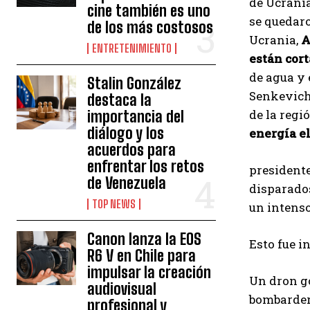
de Ucrania
cine también es uno
se quedaro
de los más costosos
Ucrania,
A
ENTRETENIMIENTO
están cor
de agua y 
Stalin González
Senkevic
destaca la
de la regi
importancia del
diálogo y los
energía e
acuerdos para
enfrentar los retos
president
de Venezuela
disparados
TOP NEWS
un intenso
Canon lanza la EOS
Esto fue i
R6 V en Chile para
impulsar la creación
Un dron go
audiovisual
bombarder
profesional y