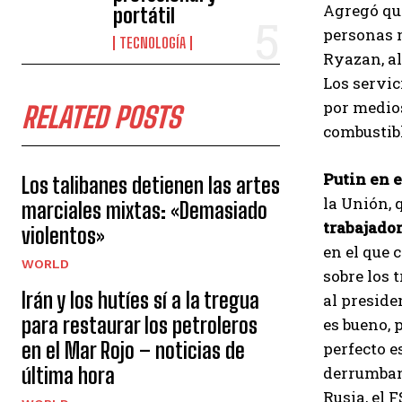
Agregó que
portátil
personas m
TECNOLOGÍA
Ryazan, al
Los servic
por medios
RELATED POSTS
combustible
Putin en 
Los talibanes detienen las artes
la Unión, 
marciales mixtas: «Demasiado
trabajador
violentos»
en el que 
WORLD
sobre los 
Irán y los hutíes sí a la tregua
al preside
para restaurar los petroleros
es bueno, 
en el Mar Rojo – noticias de
perfecto e
última hora
derrumband
Rusia, el 