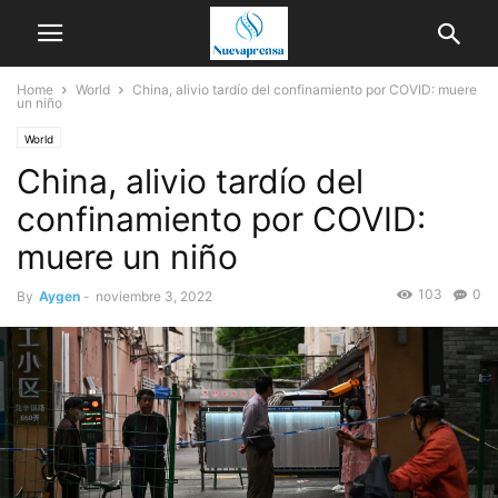
Home
World
China, alivio tardío del confinamiento por COVID: muere
un niño
World
China, alivio tardío del
confinamiento por COVID:
muere un niño
103
0
By
Aygen
-
noviembre 3, 2022