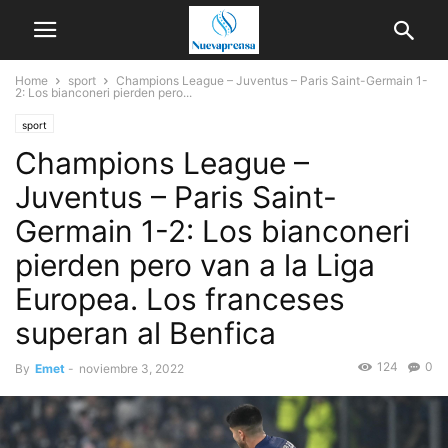
Home
sport
Champions League – Juventus – Paris Saint-Germain 1-
2: Los bianconeri pierden pero...
sport
Champions League –
Juventus – Paris Saint-
Germain 1-2: Los bianconeri
pierden pero van a la Liga
Europea. Los franceses
superan al Benfica
124
0
By
Emet
-
noviembre 3, 2022