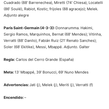
Cuadrado (88′ Barrenechea), Miretti (74′ Chiesa), Locatelli
(86′ Soulé), Rabiot, Kostic; frijoles (88 agracejo); Melek
.
Adjunto
alegre
París Saint-Germain (4-3-3):
Donnarumma. Hakimi,
Sergio Ramos, Marquinhos, Bernat (68′ Mendes); Vitinha,
Verratti (88′ Danilo), Fabián Ruiz (21′ Renato Sanches);
Soler (68′ Ekitike), Messi, Mbappé.
Adjunto
. Galter
Regla:
Carlos del Cerro Grande (España)
Meta:
13′ Mbappé, 39′ Bonucci, 69′ Nuno Mendes
Advertencias:
Jati (j), Melek (j), Meriti (j), Verratti (f)
Encendido:
–