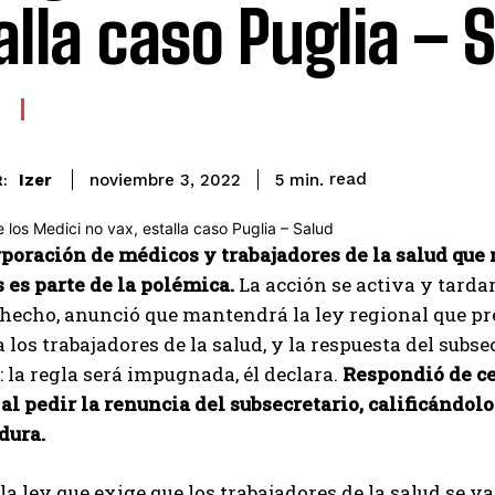
alla caso Puglia – 
read
Izer
5
min.
noviembre 3, 2022
:
poración de médicos y trabajadores de la salud que 
 es parte de la polémica.
La acción se activa y tarda
 hecho, anunció que mantendrá la ley regional que p
 los trabajadores de la salud, y la respuesta del subs
 la regla será impugnada, él declara.
Respondió de ce
 al pedir la renuncia del subsecretario, calificánd
dura.
 la ley que exige que los trabajadores de la salud se 