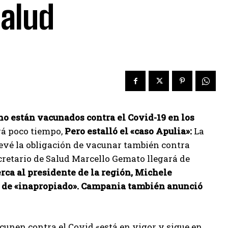
Salud
no están vacunados contra el Covid-19 en los
rá poco tiempo,
Pero estalló el «caso Apulia»:
La
revé la obligación de vacunar también contra
ecretario de Salud Marcello Gemato llegará de
rca al presidente de la región, Michele
olo de «inapropiado». Campania también anunció
vacunen contra el Covid «está en vigor y sigue en