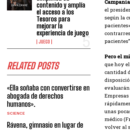
Campania 
contenido y amplía
el preside
el acceso a los
según la c
Tesoros para
mejorar la
pacientes»
experiencia de juego
contrarres
pacientes”
JUEGO
Pero el mi
RELATED POSTS
que hoy el
cantidad 
disposició
«Ella soñaba con convertirse en
evaluarán 
abogada de derechos
Empresas d
humanos».
rápidamen
unas pocas
SCIENCE
médico (Fn
Rávena, gimnasio en lugar de
volver al 