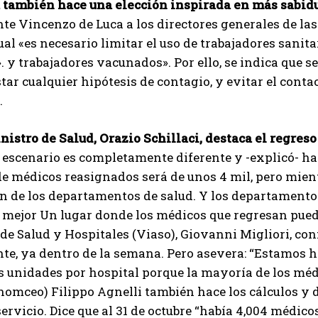
también hace una elección inspirada en más sabid
nte Vincenzo de Luca a los directores generales de las
ual «es necesario limitar el uso de trabajadores sanit
. y trabajadores vacunados». Por ello, se indica que
tar cualquier hipótesis de contagio, y evitar el cont
.
nistro de Salud, Orazio Schillaci, destaca el regreso
 escenario es completamente diferente y -explicó- hay
de médicos reasignados será de unos 4 mil, pero mie
n de los departamentos de salud. Y los departamentos
mejor Un lugar donde los médicos que regresan pueden 
e Salud y Hospitales (Viaso), Giovanni Migliori, con
te, ya dentro de la semana. Pero asevera: “Estamos 
 unidades por hospital porque la mayoría de los mé
omceo) Filippo Agnelli también hace los cálculos y 
servicio. Dice que al 31 de octubre “había 4,004 médic
I WANT IN