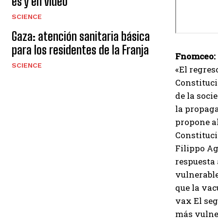
es y en video
SCIENCE
Gaza: atención sanitaria básica
para los residentes de la Franja
Fnomceo: 
SCIENCE
«El regres
Constituci
de la soci
la propaga
propone al
Constituci
Filippo Ag
respuesta 
vulnerable
que la vac
vax El seg
más vulner