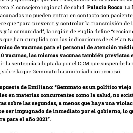
itera el consejero regional de salud.
Palacio Rocco
. La
acunados no pueden entrar en contacto con pacientes d
ece que “para prevenir y controlar la transmisión de i
 y la comunidad”, la región de Puglia define “seccione
 que han cumplido con las indicaciones de el Plan N
miso de vacunas para el personal de atención médica
 10 vacunas, las mismas vacunas también previstas e
r la sentencia adoptada por el CDM que suspende la 
, sobre la que Gemmato ha anunciado un recurso.
espuesta de Emiliano: “Gemmato es un político viejo 
les en materias concurrentes como la salud, no exis
as sobre las segundas, a menos que haya una violaci
e ser impugnado de inmediato por el gobierno, lo qu
ra para el año 2021”.