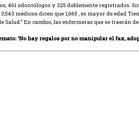
s, 461 odontólogos y 325 doblemente registrados. Sin
I've read and accept the
Privacy Policy
.
 3,543 médicos dicen que 1,665 , es mayor de edad Tien
e Salud.” En cambio, las enfermeras que se traerán de
Izer
mato: ‘No hay regalos por no manipular el fax, adop