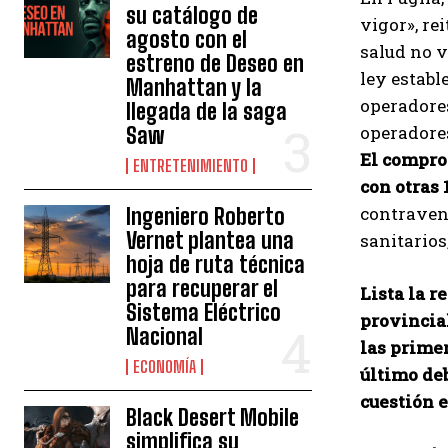
su catálogo de
vigor», re
agosto con el
salud no v
estreno de Deseo en
ley establ
Manhattan y la
operadores
llegada de la saga
operadores
Saw
El compro
ENTRETENIMIENTO
con otras
contraveni
Ingeniero Roberto
Vernet plantea una
sanitarios
hoja de ruta técnica
para recuperar el
Lista la r
Sistema Eléctrico
provincia
Nacional
las primer
ECONOMÍA
último deb
cuestión e
Black Desert Mobile
simplifica su