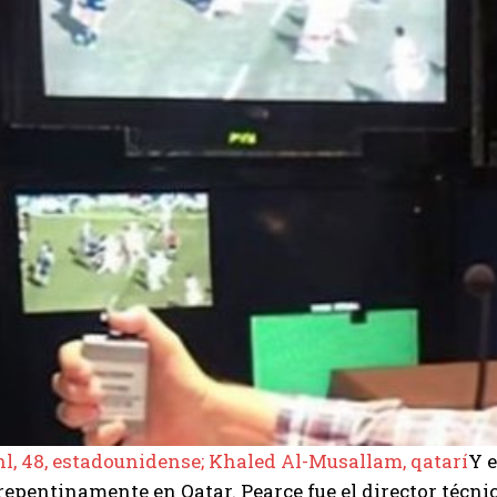
, 48, estadounidense;
Khaled Al-Musallam, qatarí
Y e
epentinamente en Qatar. Pearce fue el director técn