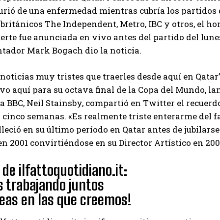
rió de una enfermedad mientras cubría los partidos 
 británicos The Independent, Metro, IBC y otros, el h
erte fue anunciada en vivo antes del partido del lune
ntador Mark Bogach dio la noticia.
oticias muy tristes que traerles desde aquí en Qatar”,
vo aquí para su octava final de la Copa del Mundo, lam
a BBC, Neil Stainsby, compartió en Twitter el recuerd
n cinco semanas. «Es realmente triste enterarme del 
lleció en su último período en Qatar antes de jubila
n 2001 convirtiéndose en su Director Artístico en 200
de ilfattoquotidiano.it:
 trabajando juntos
leas en las que creemos!
I WANT IN