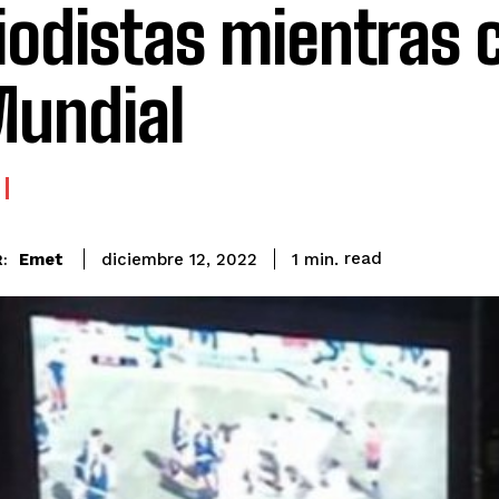
iodistas mientras 
Mundial
read
Emet
1
min.
diciembre 12, 2022
: