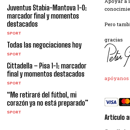
Apoyar a i
Juventus Stabia-Mantova 1-0:
conocimie
marcador final y momentos
destacados
Pero tambi
SPORT
gracias
Todas las negociaciones hoy
SPORT
Cittadella – Pisa 1-1: marcador
final y momentos destacados
apóyanos
SPORT
“Me retiraré del fútbol, ​​mi
corazón ya no está preparado”
SPORT
Artículo a