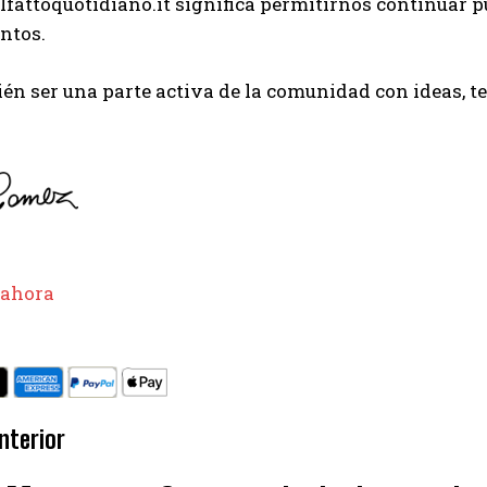
lfattoquotidiano.it significa permitirnos continuar p
ntos.
I've read and accept the
Privacy Policy
.
én ser una parte activa de la comunidad con ideas, 
Emet
 ahora
nterior