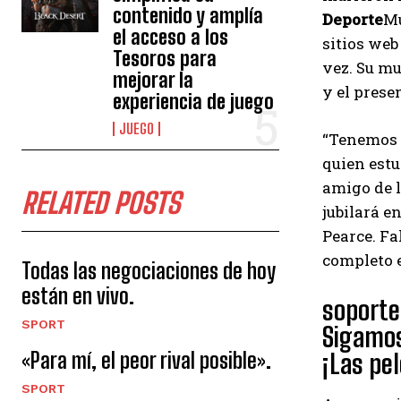
contenido y amplía
Deporte
Mu
el acceso a los
sitios web
Tesoros para
vez. Su mu
mejorar la
y el prese
experiencia de juego
JUEGO
“Tenemos n
quien estu
amigo de l
RELATED POSTS
jubilará e
Pearce. Fa
completo e
Todas las negociaciones de hoy
están en vivo.
soporte 
SPORT
Sigamos
¡Las pe
«Para mí, el peor rival posible».
SPORT