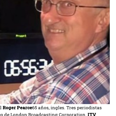
l
Roger Pearce
65 años, ingles. Tres periodistas
ico de London Broadcasting Corporation.
ITV