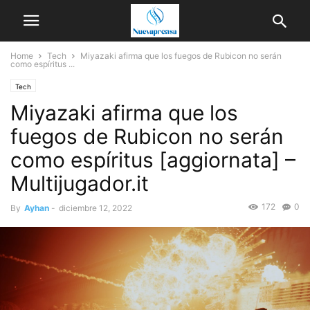
Home
Tech
Miyazaki afirma que los fuegos de Rubicon no serán
como espíritus ...
Tech
Miyazaki afirma que los
fuegos de Rubicon no serán
como espíritus [aggiornata] –
Multijugador.it
172
0
By
Ayhan
-
diciembre 12, 2022